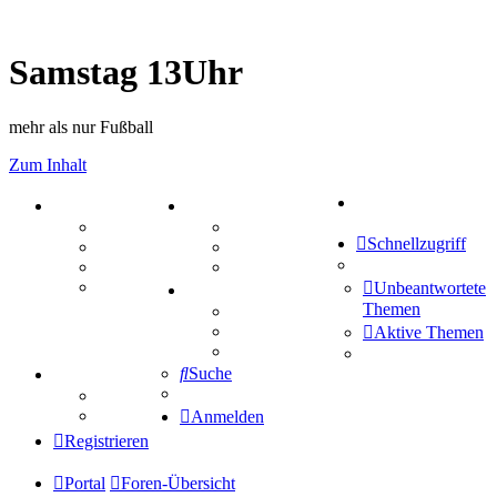
Samstag 13Uhr
mehr als nur Fußball
Zum Inhalt
Suche
PORTAL
ZEUG
Forum
Aktienbörse
Schnellzugriff
Webhosting
Treffenübersicht
FAQ
Zitatesammlung
Mastodon
Unbeantwortete
SPIELE
Themen
Kniffel
Sudoku
Aktive Themen
Schiffe versenken
Suche
TIPPSPIEL
Tipprunde
Comunio
Anmelden
Registrieren
Portal
Foren-Übersicht