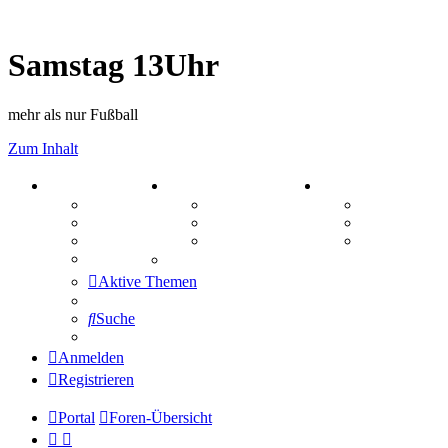
Samstag 13Uhr
mehr als nur Fußball
Zum Inhalt
PORTAL
ZEUG
SPIELE
Forum
Aktienbörse
Kniffel
Webhosting
Treffenübersicht
Sudoku
FAQ
Zitatesammlung
Schiffe vers
Mastodon
Aktive Themen
Suche
Anmelden
Registrieren
Portal
Foren-Übersicht