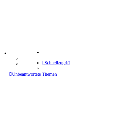
Suche
TIPPSPIEL
Tipprunde
Schnellzugriff
Comunio
enken
Unbeantwortete Themen