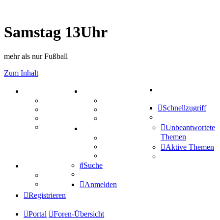
Samstag 13Uhr
mehr als nur Fußball
Zum Inhalt
Suche
PORTAL
ZEUG
Forum
Aktienbörse
Schnellzugriff
Webhosting
Treffenübersicht
FAQ
Zitatesammlung
Mastodon
Unbeantwortete
SPIELE
Themen
Kniffel
Sudoku
Aktive Themen
Schiffe versenken
Suche
TIPPSPIEL
Tipprunde
Comunio
Anmelden
Registrieren
Portal
Foren-Übersicht