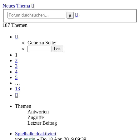
Neues Thema
Erweiterte
Suche
Suche
187 Themen
Seite
1
Gehe zu Seite:
von
13
1
2
3
4
5
…
13
Nächste
Themen
Antworten
Zugriffe
Letzter Beitrag
Spielhalle deaktiviert
von
austin
»
Do 18 Apr, 2019 09:39