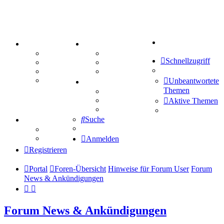
Suche
PORTAL
ZEUG
Forum
Aktienbörse
Schnellzugriff
Webhosting
Treffenübersicht
FAQ
Zitatesammlung
Mastodon
Unbeantwortete
SPIELE
Themen
Kniffel
Sudoku
Aktive Themen
Schiffe versenken
Suche
TIPPSPIEL
Tipprunde
Comunio
Anmelden
Registrieren
Portal
Foren-Übersicht
Hinweise für Forum User
Forum
News & Ankündigungen
Forum News & Ankündigungen