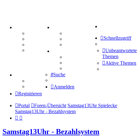
Suche
PORTAL
ZEUG
Forum
Aktienbörse
Schnellzugriff
Webhosting
Treffenübersicht
FAQ
Zitatesammlung
Mastodon
Unbeantwortete
SPIELE
Themen
Kniffel
Sudoku
Aktive Themen
Schiffe versenken
Suche
TIPPSPIEL
Tipprunde
Comunio
Anmelden
Registrieren
Portal
Foren-Übersicht
Samstag13Uhr Spielecke
Samstag13Uhr - Bezahlsystem
Samstag13Uhr - Bezahlsystem