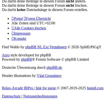
Du darfst deine Beiträge in diesem Forum
nicht
ändern.
Du darfst deine Beiträge in diesem Forum
nicht
löschen.
Du darfst
keine
Dateianhänge in diesem Forum erstellen.
Portal
Foren-Übersicht
Alle Zeiten sind
UTC+02:00
Alle Cookies löschen
Impressum
Kontakt
Find Waldo by
phpBB NL Ext Vertalingen
© 2026 SpIdErPiGgY
Aero
style developed for phpBB
Powered by
phpBB
® Forum Software © phpBB Limited
Deutsche Übersetzung durch
phpBB.de
Header illustrations by
Vlad Gerasimov
Relax-Arcade IBPro / link for game
© 2007-2019-2025
fastgil.com
Datenschutz
|
Nutzungsbedingungen