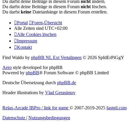
Du darfst deine Beiträge in diesem Forum
nicht
ändern.
Du darfst deine Beiträge in diesem Forum
nicht
löschen.
Du darfst
keine
Dateianhänge in diesem Forum erstellen.
Portal
Foren-Übersicht
Alle Zeiten sind
UTC+02:00
Alle Cookies löschen
Impressum
Kontakt
Find Waldo by
phpBB NL Ext Vertalingen
© 2026 SpIdErPiGgY
Aero
style developed for phpBB
Powered by
phpBB
® Forum Software © phpBB Limited
Deutsche Übersetzung durch
phpBB.de
Header illustrations by
Vlad Gerasimov
Relax-Arcade IBPro / link for game
© 2007-2019-2025
fastgil.com
Datenschutz
|
Nutzungsbedingungen