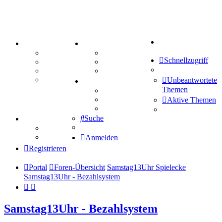
Suche
PORTAL
ZEUG
Forum
Aktienbörse
Schnellzugriff
Webhosting
Treffenübersicht
FAQ
Zitatesammlung
Mastodon
Unbeantwortete
SPIELE
Themen
Kniffel
Sudoku
Aktive Themen
Schiffe versenken
Suche
TIPPSPIEL
Tipprunde
Comunio
Anmelden
Registrieren
Portal
Foren-Übersicht
Samstag13Uhr Spielecke
Samstag13Uhr - Bezahlsystem
Samstag13Uhr - Bezahlsystem