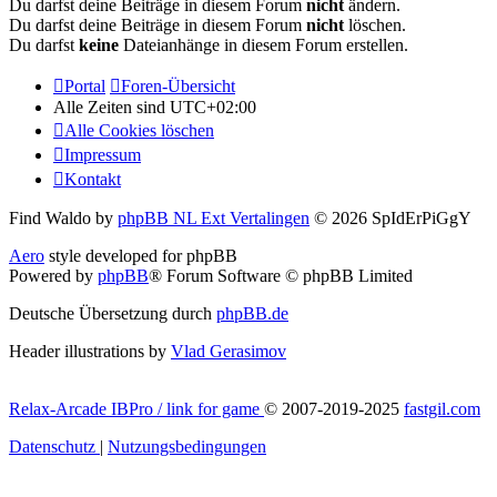
Du darfst deine Beiträge in diesem Forum
nicht
ändern.
Du darfst deine Beiträge in diesem Forum
nicht
löschen.
Du darfst
keine
Dateianhänge in diesem Forum erstellen.
Portal
Foren-Übersicht
Alle Zeiten sind
UTC+02:00
Alle Cookies löschen
Impressum
Kontakt
Find Waldo by
phpBB NL Ext Vertalingen
© 2026 SpIdErPiGgY
Aero
style developed for phpBB
Powered by
phpBB
® Forum Software © phpBB Limited
Deutsche Übersetzung durch
phpBB.de
Header illustrations by
Vlad Gerasimov
Relax-Arcade IBPro / link for game
© 2007-2019-2025
fastgil.com
Datenschutz
|
Nutzungsbedingungen