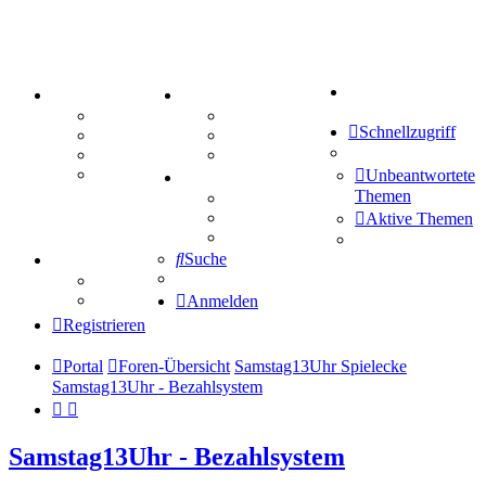
Suche
PORTAL
ZEUG
Forum
Aktienbörse
Schnellzugriff
Webhosting
Treffenübersicht
FAQ
Zitatesammlung
Mastodon
Unbeantwortete
SPIELE
Themen
Kniffel
Sudoku
Aktive Themen
Schiffe versenken
Suche
TIPPSPIEL
Tipprunde
Comunio
Anmelden
Registrieren
Portal
Foren-Übersicht
Samstag13Uhr Spielecke
Samstag13Uhr - Bezahlsystem
Samstag13Uhr - Bezahlsystem