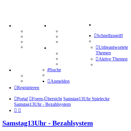
Suche
PORTAL
ZEUG
Forum
Aktienbörse
Schnellzugriff
Webhosting
Treffenübersicht
FAQ
Zitatesammlung
Mastodon
Unbeantwortete
SPIELE
Themen
Kniffel
Sudoku
Aktive Themen
Schiffe versenken
Suche
TIPPSPIEL
Tipprunde
Comunio
Anmelden
Registrieren
Portal
Foren-Übersicht
Samstag13Uhr Spielecke
Samstag13Uhr - Bezahlsystem
Samstag13Uhr - Bezahlsystem