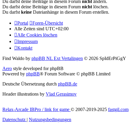
Du darfst deine Beiträge in diesem Forum
nicht
ändern.
Du darfst deine Beiträge in diesem Forum
nicht
löschen.
Du darfst
keine
Dateianhänge in diesem Forum erstellen.
Portal
Foren-Übersicht
Alle Zeiten sind
UTC+02:00
Alle Cookies löschen
Impressum
Kontakt
Find Waldo by
phpBB NL Ext Vertalingen
© 2026 SpIdErPiGgY
Aero
style developed for phpBB
Powered by
phpBB
® Forum Software © phpBB Limited
Deutsche Übersetzung durch
phpBB.de
Header illustrations by
Vlad Gerasimov
Relax-Arcade IBPro / link for game
© 2007-2019-2025
fastgil.com
Datenschutz
|
Nutzungsbedingungen