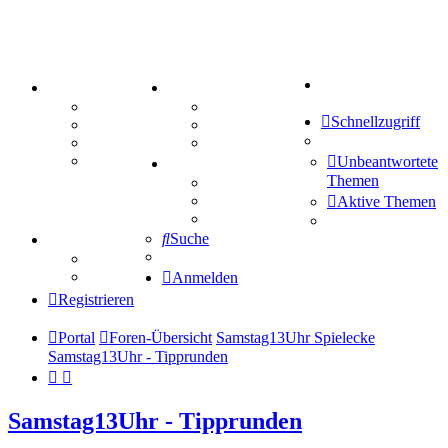
Suche
PORTAL
ZEUG
Forum
Aktienbörse
Schnellzugriff
Webhosting
Treffenübersicht
FAQ
Zitatesammlung
Mastodon
Unbeantwortete
SPIELE
Themen
Kniffel
Sudoku
Aktive Themen
Schiffe versenken
Suche
TIPPSPIEL
Tipprunde
Comunio
Anmelden
Registrieren
Portal
Foren-Übersicht
Samstag13Uhr Spielecke
Samstag13Uhr - Tipprunden
Samstag13Uhr - Tipprunden