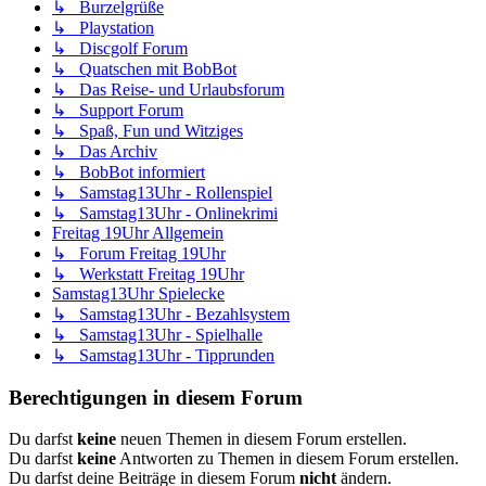
↳ Burzelgrüße
↳ Playstation
↳ Discgolf Forum
↳ Quatschen mit BobBot
↳ Das Reise- und Urlaubsforum
↳ Support Forum
↳ Spaß, Fun und Witziges
↳ Das Archiv
↳ BobBot informiert
↳ Samstag13Uhr - Rollenspiel
↳ Samstag13Uhr - Onlinekrimi
Freitag 19Uhr Allgemein
↳ Forum Freitag 19Uhr
↳ Werkstatt Freitag 19Uhr
Samstag13Uhr Spielecke
↳ Samstag13Uhr - Bezahlsystem
↳ Samstag13Uhr - Spielhalle
↳ Samstag13Uhr - Tipprunden
Berechtigungen in diesem Forum
Du darfst
keine
neuen Themen in diesem Forum erstellen.
Du darfst
keine
Antworten zu Themen in diesem Forum erstellen.
Du darfst deine Beiträge in diesem Forum
nicht
ändern.