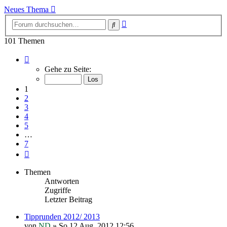
Neues Thema
Erweiterte
Suche
Suche
101 Themen
Seite
1
Gehe zu Seite:
von
7
1
2
3
4
5
…
7
Nächste
Themen
Antworten
Zugriffe
Letzter Beitrag
Tipprunden 2012/ 2013
von
ND
»
So 12 Aug, 2012 12:56