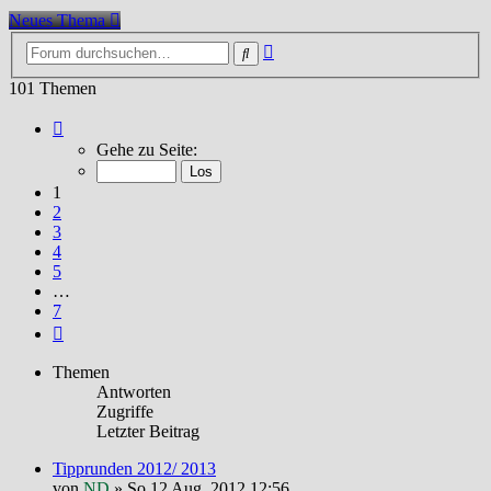
Neues Thema
Erweiterte
Suche
Suche
101 Themen
Seite
1
Gehe zu Seite:
von
7
1
2
3
4
5
…
7
Nächste
Themen
Antworten
Zugriffe
Letzter Beitrag
Tipprunden 2012/ 2013
von
ND
»
So 12 Aug, 2012 12:56