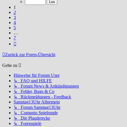
7
1
2
3
4
5
…
7
Nächste
Zurück zur Foren-Übersicht
Gehe zu
Hinweise für Forum User
↳ FAQ und HILFE
↳ Forum News & Ankündigungen
↳ Fehler, Bugs & Co
↳ Rückmeldungen - Feedback
Samstag13Uhr Allgemein
↳ Forum Samstag13Uhr
↳ Comunio Spielrunde
↳ Die Plauderecke
↳ Forenspiele