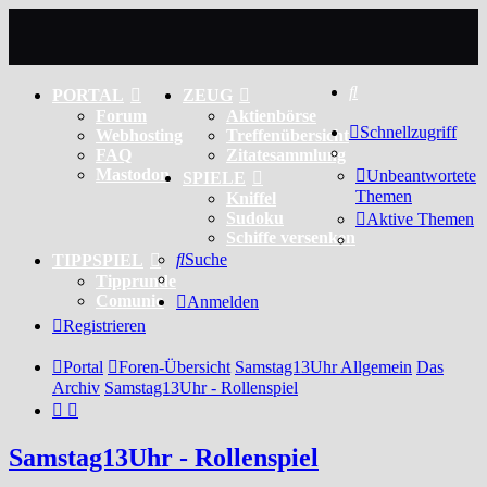
Suche
PORTAL
ZEUG
Forum
Aktienbörse
Schnellzugriff
Webhosting
Treffenübersicht
FAQ
Zitatesammlung
Mastodon
Unbeantwortete
SPIELE
Themen
Kniffel
Sudoku
Aktive Themen
Schiffe versenken
Suche
TIPPSPIEL
Tipprunde
Comunio
Anmelden
Registrieren
Portal
Foren-Übersicht
Samstag13Uhr Allgemein
Das
Archiv
Samstag13Uhr - Rollenspiel
Samstag13Uhr - Rollenspiel