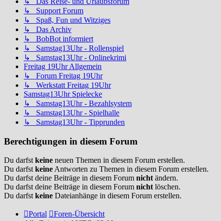
↳ Das Reise- und Urlaubsforum
↳ Support Forum
↳ Spaß, Fun und Witziges
↳ Das Archiv
↳ BobBot informiert
↳ Samstag13Uhr - Rollenspiel
↳ Samstag13Uhr - Onlinekrimi
Freitag 19Uhr Allgemein
↳ Forum Freitag 19Uhr
↳ Werkstatt Freitag 19Uhr
Samstag13Uhr Spielecke
↳ Samstag13Uhr - Bezahlsystem
↳ Samstag13Uhr - Spielhalle
↳ Samstag13Uhr - Tipprunden
Berechtigungen in diesem Forum
Du darfst
keine
neuen Themen in diesem Forum erstellen.
Du darfst
keine
Antworten zu Themen in diesem Forum erstellen.
Du darfst deine Beiträge in diesem Forum
nicht
ändern.
Du darfst deine Beiträge in diesem Forum
nicht
löschen.
Du darfst
keine
Dateianhänge in diesem Forum erstellen.
Portal
Foren-Übersicht