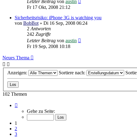
Letzter Beitrag
von
austin
Fr 17 Okt, 2008 21:12
Sicherheitsrisiko: iPhone 3G is watching you
von
BobBot
»
Di 16 Sep, 2008 06:24
2
Antworten
242
Zugriffe
Letzter Beitrag
von
austin
Fr 19 Sep, 2008 10:18
Neues Thema
Anzeigen:
Sortiere nach:
Sorti
102 Themen
Seite
1
Gehe zu Seite:
von
7
1
2
3