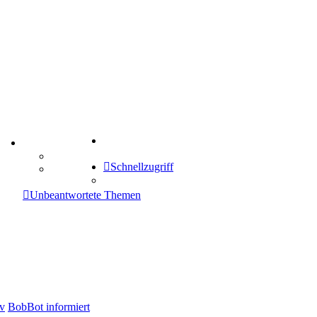
Suche
TIPPSPIEL
Tipprunde
Schnellzugriff
Comunio
enken
Unbeantwortete Themen
v
BobBot informiert