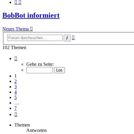
BobBot informiert
Neues Thema
Erweiterte
Suche
Suche
102 Themen
Seite
1
Gehe zu Seite:
von
7
1
2
3
4
5
…
7
Nächste
Themen
Antworten