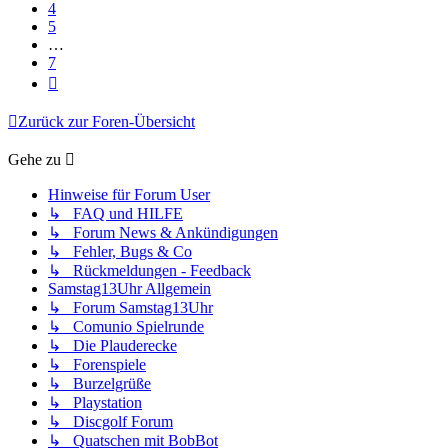
4
5
…
7
Nächste
Zurück zur Foren-Übersicht
Gehe zu
Hinweise für Forum User
↳ FAQ und HILFE
↳ Forum News & Ankündigungen
↳ Fehler, Bugs & Co
↳ Rückmeldungen - Feedback
Samstag13Uhr Allgemein
↳ Forum Samstag13Uhr
↳ Comunio Spielrunde
↳ Die Plauderecke
↳ Forenspiele
↳ Burzelgrüße
↳ Playstation
↳ Discgolf Forum
↳ Quatschen mit BobBot