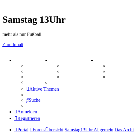
Samstag 13Uhr
mehr als nur Fußball
Zum Inhalt
PORTAL
ZEUG
SPIELE
Forum
Aktienbörse
Kniffel
Webhosting
Treffenübersicht
Sudoku
FAQ
Zitatesammlung
Schiffe vers
Mastodon
Aktive Themen
Suche
Anmelden
Registrieren
Portal
Foren-Übersicht
Samstag13Uhr Allgemein
Das Archi