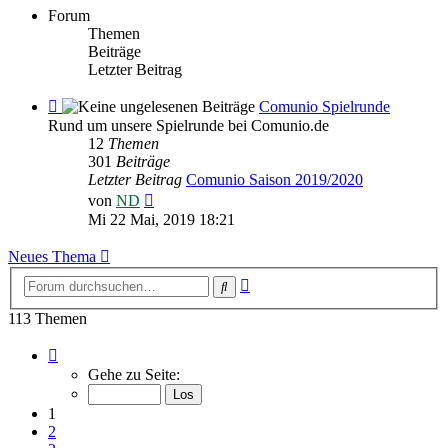
Forum
Themen
Beiträge
Letzter Beitrag
Feed
Comunio Spielrunde
-
Rund um unsere Spielrunde bei Comunio.de
Comunio
12
Themen
Spielrunde
301
Beiträge
Letzter Beitrag
Comunio Saison 2019/2020
Neuester
von
ND
Beitrag
Mi 22 Mai, 2019 18:21
Neues Thema
Erweiterte
Suche
Suche
113 Themen
Seite
1
Gehe zu Seite:
von
8
1
2