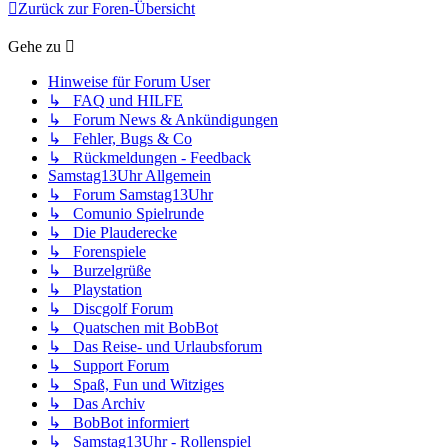
Zurück zur Foren-Übersicht
Gehe zu
Hinweise für Forum User
↳ FAQ und HILFE
↳ Forum News & Ankündigungen
↳ Fehler, Bugs & Co
↳ Rückmeldungen - Feedback
Samstag13Uhr Allgemein
↳ Forum Samstag13Uhr
↳ Comunio Spielrunde
↳ Die Plauderecke
↳ Forenspiele
↳ Burzelgrüße
↳ Playstation
↳ Discgolf Forum
↳ Quatschen mit BobBot
↳ Das Reise- und Urlaubsforum
↳ Support Forum
↳ Spaß, Fun und Witziges
↳ Das Archiv
↳ BobBot informiert
↳ Samstag13Uhr - Rollenspiel