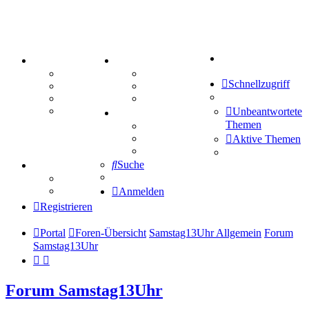
Suche
PORTAL
ZEUG
Forum
Aktienbörse
Schnellzugriff
Webhosting
Treffenübersicht
FAQ
Zitatesammlung
Mastodon
Unbeantwortete
SPIELE
Themen
Kniffel
Sudoku
Aktive Themen
Schiffe versenken
Suche
TIPPSPIEL
Tipprunde
Comunio
Anmelden
Registrieren
Portal
Foren-Übersicht
Samstag13Uhr Allgemein
Forum
Samstag13Uhr
Forum Samstag13Uhr