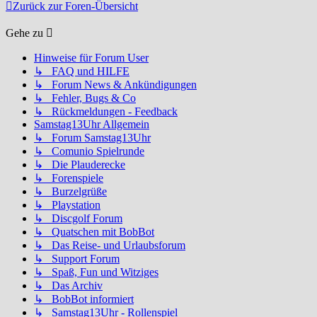
Zurück zur Foren-Übersicht
Gehe zu
Hinweise für Forum User
↳ FAQ und HILFE
↳ Forum News & Ankündigungen
↳ Fehler, Bugs & Co
↳ Rückmeldungen - Feedback
Samstag13Uhr Allgemein
↳ Forum Samstag13Uhr
↳ Comunio Spielrunde
↳ Die Plauderecke
↳ Forenspiele
↳ Burzelgrüße
↳ Playstation
↳ Discgolf Forum
↳ Quatschen mit BobBot
↳ Das Reise- und Urlaubsforum
↳ Support Forum
↳ Spaß, Fun und Witziges
↳ Das Archiv
↳ BobBot informiert
↳ Samstag13Uhr - Rollenspiel