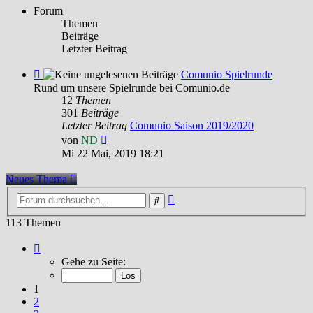
Forum
Themen
Beiträge
Letzter Beitrag
Feed
Comunio Spielrunde
-
Rund um unsere Spielrunde bei Comunio.de
Comunio
12
Themen
Spielrunde
301
Beiträge
Letzter Beitrag
Comunio Saison 2019/2020
Neuester
von
ND
Beitrag
Mi 22 Mai, 2019 18:21
Neues Thema
Erweiterte
Suche
Suche
113 Themen
Seite
1
Gehe zu Seite:
von
8
1
2