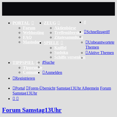
Suche
PORTAL
ZEUG
Forum
Aktienbörse
Schnellzugriff
Webhosting
Treffenübersicht
FAQ
Zitatesammlung
Mastodon
Unbeantwortete
SPIELE
Themen
Kniffel
Sudoku
Aktive Themen
Schiffe versenken
Suche
TIPPSPIEL
Tipprunde
Comunio
Anmelden
Registrieren
Portal
Foren-Übersicht
Samstag13Uhr Allgemein
Forum
Samstag13Uhr
Forum Samstag13Uhr