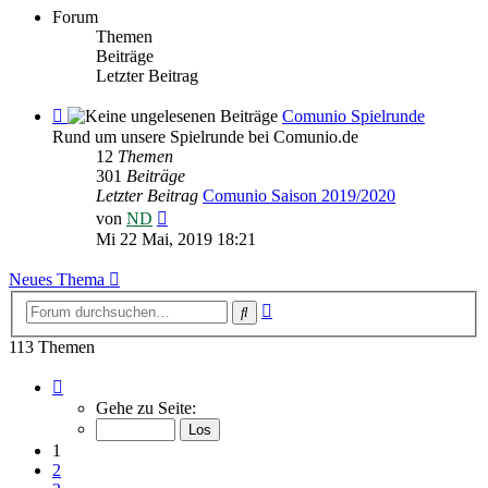
Forum
Themen
Beiträge
Letzter Beitrag
Feed
Comunio Spielrunde
-
Rund um unsere Spielrunde bei Comunio.de
Comunio
12
Themen
Spielrunde
301
Beiträge
Letzter Beitrag
Comunio Saison 2019/2020
Neuester
von
ND
Beitrag
Mi 22 Mai, 2019 18:21
Neues Thema
Erweiterte
Suche
Suche
113 Themen
Seite
1
Gehe zu Seite:
von
8
1
2