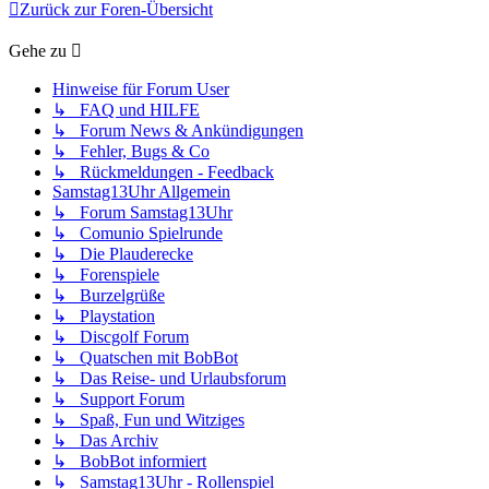
Zurück zur Foren-Übersicht
Gehe zu
Hinweise für Forum User
↳ FAQ und HILFE
↳ Forum News & Ankündigungen
↳ Fehler, Bugs & Co
↳ Rückmeldungen - Feedback
Samstag13Uhr Allgemein
↳ Forum Samstag13Uhr
↳ Comunio Spielrunde
↳ Die Plauderecke
↳ Forenspiele
↳ Burzelgrüße
↳ Playstation
↳ Discgolf Forum
↳ Quatschen mit BobBot
↳ Das Reise- und Urlaubsforum
↳ Support Forum
↳ Spaß, Fun und Witziges
↳ Das Archiv
↳ BobBot informiert
↳ Samstag13Uhr - Rollenspiel