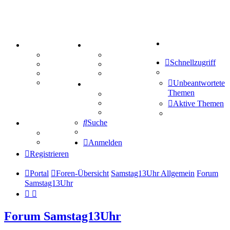
Suche
PORTAL
ZEUG
Forum
Aktienbörse
Schnellzugriff
Webhosting
Treffenübersicht
FAQ
Zitatesammlung
Mastodon
Unbeantwortete
SPIELE
Themen
Kniffel
Sudoku
Aktive Themen
Schiffe versenken
Suche
TIPPSPIEL
Tipprunde
Comunio
Anmelden
Registrieren
Portal
Foren-Übersicht
Samstag13Uhr Allgemein
Forum
Samstag13Uhr
Forum Samstag13Uhr