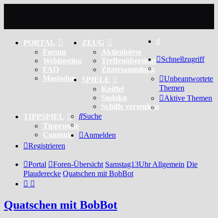
Suche
PORTAL
ZEUG
Forum
Aktienbörse
Schnellzugriff
Webhosting
Treffenübersicht
FAQ
Zitatesammlung
Mastodon
Unbeantwortete
SPIELE
Themen
Kniffel
Sudoku
Aktive Themen
Schiffe versenken
Suche
TIPPSPIEL
Tipprunde
Comunio
Anmelden
Registrieren
Portal
Foren-Übersicht
Samstag13Uhr Allgemein
Die
Plauderecke
Quatschen mit BobBot
Quatschen mit BobBot