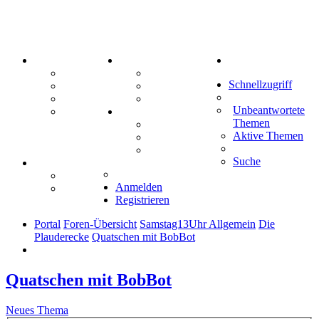
PORTAL
ZEUG
Suche
Forum
Aktienbörse
Schnellzugriff
Webhosting
Treffenübersicht
FAQ
Zitatesammlung
Unbeantwortete
Mastodon
SPIELE
Themen
Kniffel
Aktive Themen
Sudoku
Schiffe versenken
Suche
TIPPSPIEL
Tipprunde
Anmelden
Comunio
Registrieren
Portal
Foren-Übersicht
Samstag13Uhr Allgemein
Die
Plauderecke
Quatschen mit BobBot
Quatschen mit BobBot
Neues Thema