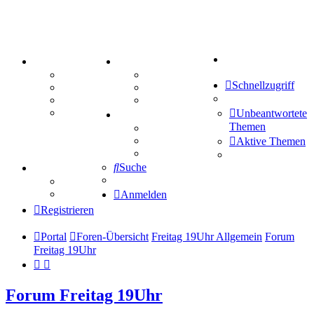
Suche
PORTAL
ZEUG
Forum
Aktienbörse
Schnellzugriff
Webhosting
Treffenübersicht
FAQ
Zitatesammlung
Mastodon
Unbeantwortete
SPIELE
Themen
Kniffel
Sudoku
Aktive Themen
Schiffe versenken
Suche
TIPPSPIEL
Tipprunde
Comunio
Anmelden
Registrieren
Portal
Foren-Übersicht
Freitag 19Uhr Allgemein
Forum
Freitag 19Uhr
Forum Freitag 19Uhr