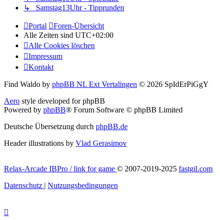
↳ Samstag13Uhr - Tipprunden
Portal
Foren-Übersicht
Alle Zeiten sind
UTC+02:00
Alle Cookies löschen
Impressum
Kontakt
Find Waldo by
phpBB NL Ext Vertalingen
© 2026 SpIdErPiGgY
Aero
style developed for phpBB
Powered by
phpBB
® Forum Software © phpBB Limited
Deutsche Übersetzung durch
phpBB.de
Header illustrations by
Vlad Gerasimov
Relax-Arcade IBPro / link for game
© 2007-2019-2025
fastgil.com
Datenschutz
|
Nutzungsbedingungen