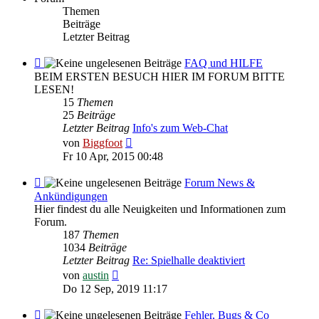
Themen
Beiträge
Letzter Beitrag
Feed
FAQ und HILFE
-
BEIM ERSTEN BESUCH HIER IM FORUM BITTE
FAQ
LESEN!
und
15
Themen
HILFE
25
Beiträge
Letzter Beitrag
Info's zum Web-Chat
Neuester
von
Biggfoot
Beitrag
Fr 10 Apr, 2015 00:48
Feed
Forum News &
-
Ankündigungen
Forum
Hier findest du alle Neuigkeiten und Informationen zum
News
Forum.
&
187
Themen
Ankündigungen
1034
Beiträge
Letzter Beitrag
Re: Spielhalle deaktiviert
Neuester
von
austin
Beitrag
Do 12 Sep, 2019 11:17
Feed
Fehler, Bugs & Co