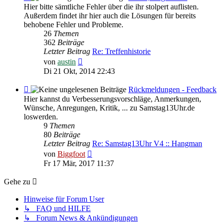
-
Hier bitte sämtliche Fehler über die ihr stolpert auflisten.
Fehler,
Außerdem findet ihr hier auch die Lösungen für bereits
Bugs
behobene Fehler und Probleme.
&
26
Themen
Co
362
Beiträge
Letzter Beitrag
Re: Treffenhistorie
Neuester
von
austin
Beitrag
Di 21 Okt, 2014 22:43
Feed
Rückmeldungen - Feedback
-
Hier kannst du Verbesserungsvorschläge, Anmerkungen,
Rückmeldungen
Wünsche, Anregungen, Kritik, ... zu Samstag13Uhr.de
-
loswerden.
Feedback
9
Themen
80
Beiträge
Letzter Beitrag
Re: Samstag13Uhr V4 :: Hangman
Neuester
von
Biggfoot
Beitrag
Fr 17 Mär, 2017 11:37
Gehe zu
Hinweise für Forum User
↳ FAQ und HILFE
↳ Forum News & Ankündigungen