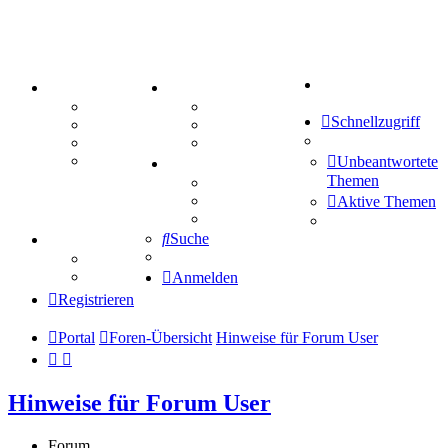
Suche
PORTAL
ZEUG
Forum
Aktienbörse
Schnellzugriff
Webhosting
Treffenübersicht
FAQ
Zitatesammlung
Mastodon
Unbeantwortete
SPIELE
Themen
Kniffel
Sudoku
Aktive Themen
Schiffe versenken
Suche
TIPPSPIEL
Tipprunde
Comunio
Anmelden
Registrieren
Portal
Foren-Übersicht
Hinweise für Forum User
Hinweise für Forum User
Forum