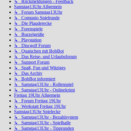
↳ Rückmeldungen - Feedback
Samstag13Uhr Allgemein
↳ Forum Samstag13Uhr
↳ Comunio Spielrunde
↳ Die Plauderecke
↳ Forenspiele
↳ Burzelgrüße
↳ Playstation
↳ Discgolf Forum
↳ Quatschen mit BobBot
↳ Das Reise- und Urlaubsforum
↳ Support Forum
↳ Spaß, Fun und Witziges
↳ Das Archiv
↳ BobBot informiert
↳ Samstag13Uhr - Rollenspiel
↳ Samstag13Uhr - Onlinekrimi
Freitag 19Uhr Allgemein
↳ Forum Freitag 19Uhr
↳ Werkstatt Freitag 19Uhr
Samstag13Uhr Spielecke
↳ Samstag13Uhr - Bezahlsystem
↳ Samstag13Uhr - Spielhalle
↳ Samstag13Uhr - Tipprunden