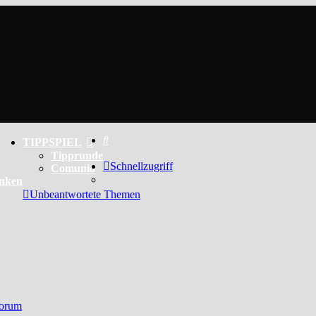
Suche
TIPPSPIEL
Tipprunde
Schnellzugriff
Comunio
enken
Unbeantwortete Themen
Forum