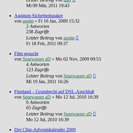
Mi 09 Mär, 2011 19:43
Agnitum Sicherheitspaket
von
austin
»
Fr 16 Jan, 2009 15:32
2
Antworten
238
Zugriffe
Letzter Beitrag
von
austin
Fr 18 Feb, 2011 09:37
Film gesucht
von
Sparwasser aD
»
Mo 02 Nov, 2009 09:53
4
Antworten
123
Zugriffe
Letzter Beitrag
von
Sparwasser aD
Mi 19 Jan, 2011 16:26
Finnland – Grundrecht auf DSL-Anschluß
von
Sparwasser aD
»
Mo 12 Jul, 2010 16:39
0
Antworten
65
Zugriffe
Letzter Beitrag
von
Sparwasser aD
Mo 12 Jul, 2010 16:39
Der Chip-Adventskalender 2009