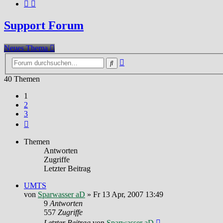
Support Forum
Neues Thema
Erweiterte
Suche
Suche
40 Themen
1
2
3
Nächste
Themen
Antworten
Zugriffe
Letzter Beitrag
UMTS
von
Sparwasser aD
»
Fr 13 Apr, 2007 13:49
9
Antworten
557
Zugriffe
Letzter Beitrag
von
Sparwasser aD