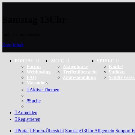
Samstag 13Uhr
mehr als nur Fußball
Zum Inhalt
PORTAL
ZEUG
SPIELE
Forum
Aktienbörse
Kniffel
Webhosting
Treffenübersicht
Sudoku
FAQ
Zitatesammlung
Schiffe vers
Mastodon
Aktive Themen
Suche
Anmelden
Registrieren
Portal
Foren-Übersicht
Samstag13Uhr Allgemein
Support 