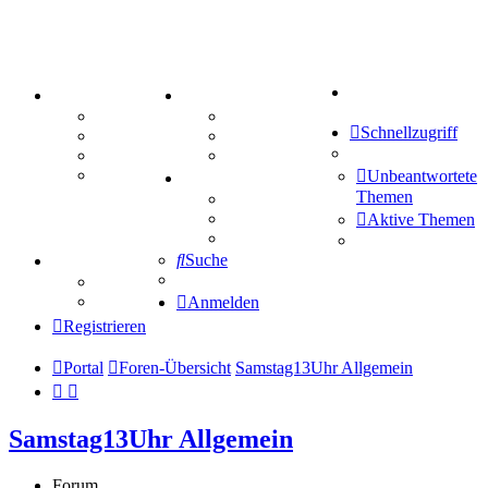
Suche
PORTAL
ZEUG
Forum
Aktienbörse
Schnellzugriff
Webhosting
Treffenübersicht
FAQ
Zitatesammlung
Mastodon
Unbeantwortete
SPIELE
Themen
Kniffel
Sudoku
Aktive Themen
Schiffe versenken
Suche
TIPPSPIEL
Tipprunde
Comunio
Anmelden
Registrieren
Portal
Foren-Übersicht
Samstag13Uhr Allgemein
Samstag13Uhr Allgemein
Forum