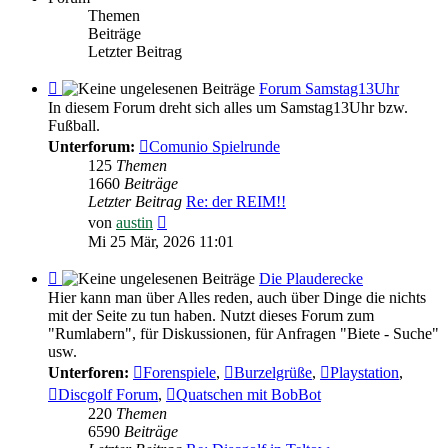
Themen
Beiträge
Letzter Beitrag
Feed
Forum Samstag13Uhr
-
In diesem Forum dreht sich alles um Samstag13Uhr bzw.
Forum
Fußball.
Samstag13Uhr
Unterforum:
Comunio Spielrunde
125
Themen
1660
Beiträge
Letzter Beitrag
Re: der REIM!!
Neuester
von
austin
Beitrag
Mi 25 Mär, 2026 11:01
Feed
Die Plauderecke
-
Hier kann man über Alles reden, auch über Dinge die nichts
Die
mit der Seite zu tun haben. Nutzt dieses Forum zum
Plauderecke
"Rumlabern", für Diskussionen, für Anfragen "Biete - Suche"
usw.
Unterforen:
Forenspiele
,
Burzelgrüße
,
Playstation
,
Discgolf Forum
,
Quatschen mit BobBot
220
Themen
6590
Beiträge