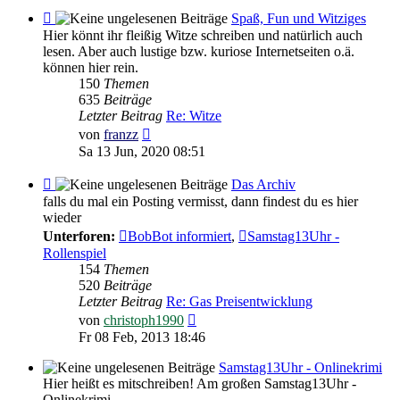
Feed
Spaß, Fun und Witziges
-
Hier könnt ihr fleißig Witze schreiben und natürlich auch
Spaß,
lesen. Aber auch lustige bzw. kuriose Internetseiten o.ä.
Fun
können hier rein.
und
150
Themen
Witziges
635
Beiträge
Letzter Beitrag
Re: Witze
Neuester
von
franzz
Beitrag
Sa 13 Jun, 2020 08:51
Feed
Das Archiv
-
falls du mal ein Posting vermisst, dann findest du es hier
Das
wieder
Archiv
Unterforen:
BobBot informiert
,
Samstag13Uhr -
Rollenspiel
154
Themen
520
Beiträge
Letzter Beitrag
Re: Gas Preisentwicklung
Neuester
von
christoph1990
Beitrag
Fr 08 Feb, 2013 18:46
Samstag13Uhr - Onlinekrimi
Hier heißt es mitschreiben! Am großen Samstag13Uhr -
Onlinekrimi.