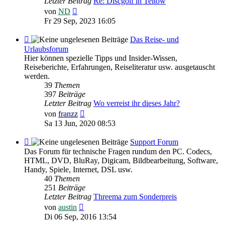
Letzter Beitrag
Re: Discgolf in Teltow
Neuester
von
ND
Beitrag
Fr 29 Sep, 2023 16:05
Feed
Das Reise- und
-
Urlaubsforum
Das
Hier können spezielle Tipps und Insider-Wissen,
Reise-
Reiseberichte, Erfahrungen, Reiseliteratur usw. ausgetauscht
und
werden.
Urlaubsforum
39
Themen
397
Beiträge
Letzter Beitrag
Wo verreist ihr dieses Jahr?
Neuester
von
franzz
Beitrag
Sa 13 Jun, 2020 08:53
Feed
Support Forum
-
Das Forum für technische Fragen rundum den PC. Codecs,
Support
HTML, DVD, BluRay, Digicam, Bildbearbeitung, Software,
Forum
Handy, Spiele, Internet, DSL usw.
40
Themen
251
Beiträge
Letzter Beitrag
Threema zum Sonderpreis
Neuester
von
austin
Beitrag
Di 06 Sep, 2016 13:54