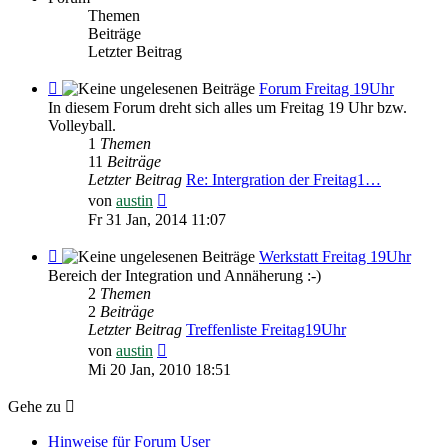
Themen
Beiträge
Letzter Beitrag
Feed
Forum Freitag 19Uhr
-
In diesem Forum dreht sich alles um Freitag 19 Uhr bzw.
Forum
Volleyball.
Freitag
1
Themen
19Uhr
11
Beiträge
Letzter Beitrag
Re: Intergration der Freitag1…
Neuester
von
austin
Beitrag
Fr 31 Jan, 2014 11:07
Feed
Werkstatt Freitag 19Uhr
-
Bereich der Integration und Annäherung :-)
Werkstatt
2
Themen
Freitag
2
Beiträge
19Uhr
Letzter Beitrag
Treffenliste Freitag19Uhr
Neuester
von
austin
Beitrag
Mi 20 Jan, 2010 18:51
Gehe zu
Hinweise für Forum User