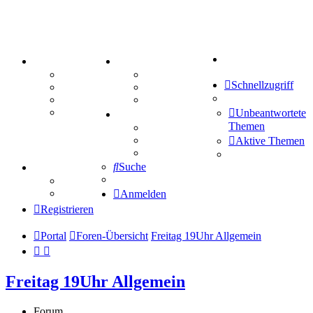
Suche
PORTAL
ZEUG
Forum
Aktienbörse
Schnellzugriff
Webhosting
Treffenübersicht
FAQ
Zitatesammlung
Mastodon
Unbeantwortete
SPIELE
Themen
Kniffel
Sudoku
Aktive Themen
Schiffe versenken
Suche
TIPPSPIEL
Tipprunde
Comunio
Anmelden
Registrieren
Portal
Foren-Übersicht
Freitag 19Uhr Allgemein
Freitag 19Uhr Allgemein
Forum