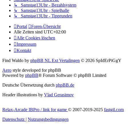
↳ Samstag13Uhr - Bezahlsystem
↳ Samstag13Uhr - Spielhalle
↳ Samstag13Uhr - Tipprunden
Portal
Foren-Übersicht
Alle Zeiten sind
UTC+02:00
Alle Cookies löschen
Impressum
Kontakt
Find Waldo by
phpBB NL Ext Vertalingen
© 2026 SpIdErPiGgY
Aero
style developed for phpBB
Powered by
phpBB
® Forum Software © phpBB Limited
Deutsche Übersetzung durch
phpBB.de
Header illustrations by
Vlad Gerasimov
Relax-Arcade IBPro / link for game
© 2007-2019-2025
fastgil.com
Datenschutz
|
Nutzungsbedingungen