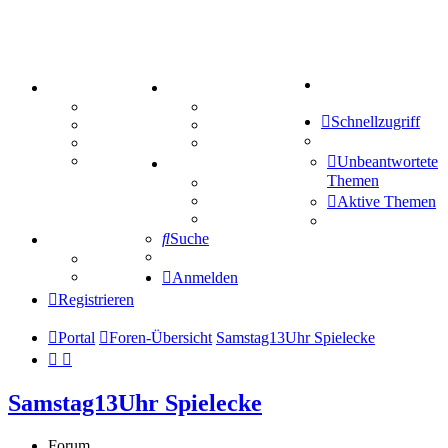
Suche
PORTAL
ZEUG
Forum
Aktienbörse
Schnellzugriff
Webhosting
Treffenübersicht
FAQ
Zitatesammlung
Mastodon
Unbeantwortete
SPIELE
Themen
Kniffel
Sudoku
Aktive Themen
Schiffe versenken
Suche
TIPPSPIEL
Tipprunde
Comunio
Anmelden
Registrieren
Portal
Foren-Übersicht
Samstag13Uhr Spielecke
Samstag13Uhr Spielecke
Forum