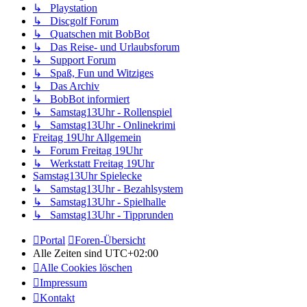
↳ Playstation
↳ Discgolf Forum
↳ Quatschen mit BobBot
↳ Das Reise- und Urlaubsforum
↳ Support Forum
↳ Spaß, Fun und Witziges
↳ Das Archiv
↳ BobBot informiert
↳ Samstag13Uhr - Rollenspiel
↳ Samstag13Uhr - Onlinekrimi
Freitag 19Uhr Allgemein
↳ Forum Freitag 19Uhr
↳ Werkstatt Freitag 19Uhr
Samstag13Uhr Spielecke
↳ Samstag13Uhr - Bezahlsystem
↳ Samstag13Uhr - Spielhalle
↳ Samstag13Uhr - Tipprunden
Portal
Foren-Übersicht
Alle Zeiten sind
UTC+02:00
Alle Cookies löschen
Impressum
Kontakt