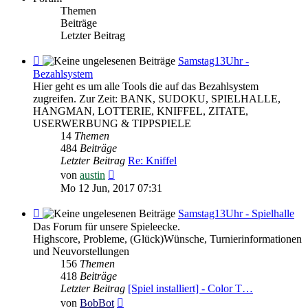
Themen
Beiträge
Letzter Beitrag
Feed
Samstag13Uhr -
-
Bezahlsystem
Samstag13Uhr
Hier geht es um alle Tools die auf das Bezahlsystem
-
zugreifen. Zur Zeit: BANK, SUDOKU, SPIELHALLE,
Bezahlsystem
HANGMAN, LOTTERIE, KNIFFEL, ZITATE,
USERWERBUNG & TIPPSPIELE
14
Themen
484
Beiträge
Letzter Beitrag
Re: Kniffel
Neuester
von
austin
Beitrag
Mo 12 Jun, 2017 07:31
Feed
Samstag13Uhr - Spielhalle
-
Das Forum für unsere Spieleecke.
Samstag13Uhr
Highscore, Probleme, (Glück)Wünsche, Turnierinformationen
-
und Neuvorstellungen
Spielhalle
156
Themen
418
Beiträge
Letzter Beitrag
[Spiel installiert] - Color T…
Neuester
von
BobBot