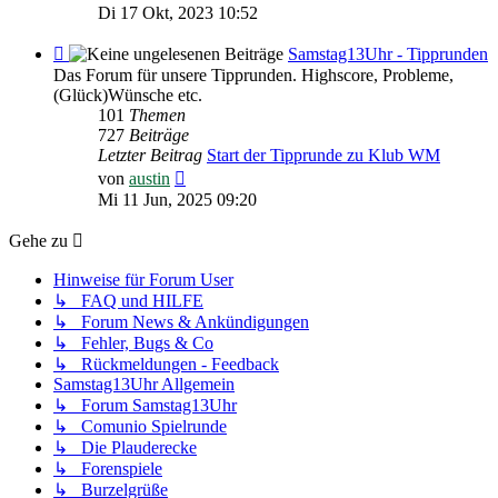
Beitrag
Di 17 Okt, 2023 10:52
Feed
Samstag13Uhr - Tipprunden
-
Das Forum für unsere Tipprunden. Highscore, Probleme,
Samstag13Uhr
(Glück)Wünsche etc.
-
101
Themen
Tipprunden
727
Beiträge
Letzter Beitrag
Start der Tipprunde zu Klub WM
Neuester
von
austin
Beitrag
Mi 11 Jun, 2025 09:20
Gehe zu
Hinweise für Forum User
↳ FAQ und HILFE
↳ Forum News & Ankündigungen
↳ Fehler, Bugs & Co
↳ Rückmeldungen - Feedback
Samstag13Uhr Allgemein
↳ Forum Samstag13Uhr
↳ Comunio Spielrunde
↳ Die Plauderecke
↳ Forenspiele
↳ Burzelgrüße