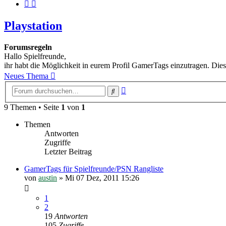
Playstation
Forumsregeln
Hallo Spielfreunde,
ihr habt die Möglichkeit in eurem Profil GamerTags einzutragen. Dies
Neues Thema
Erweiterte
Suche
Suche
9 Themen • Seite
1
von
1
Themen
Antworten
Zugriffe
Letzter Beitrag
GamerTags für Spielfreunde/PSN Rangliste
von
austin
»
Mi 07 Dez, 2011 15:26
1
2
19
Antworten
105
Zugriffe