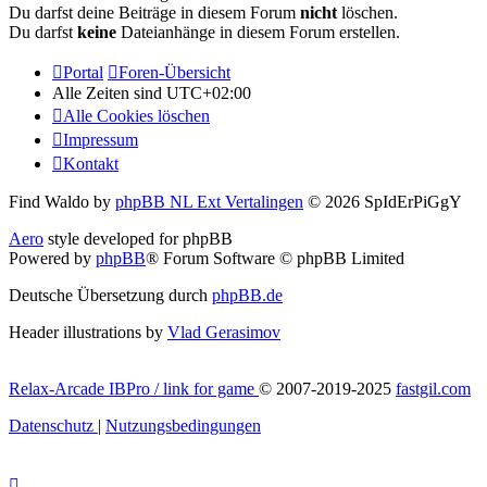
Du darfst deine Beiträge in diesem Forum
nicht
löschen.
Du darfst
keine
Dateianhänge in diesem Forum erstellen.
Portal
Foren-Übersicht
Alle Zeiten sind
UTC+02:00
Alle Cookies löschen
Impressum
Kontakt
Find Waldo by
phpBB NL Ext Vertalingen
© 2026 SpIdErPiGgY
Aero
style developed for phpBB
Powered by
phpBB
® Forum Software © phpBB Limited
Deutsche Übersetzung durch
phpBB.de
Header illustrations by
Vlad Gerasimov
Relax-Arcade IBPro / link for game
© 2007-2019-2025
fastgil.com
Datenschutz
|
Nutzungsbedingungen