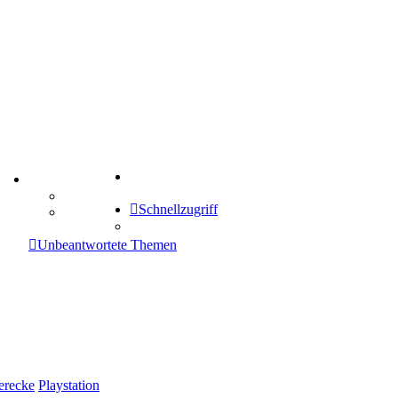
Suche
TIPPSPIEL
Tipprunde
Schnellzugriff
Comunio
enken
Unbeantwortete Themen
erecke
Playstation