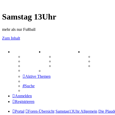
Samstag 13Uhr
mehr als nur Fußball
Zum Inhalt
PORTAL
ZEUG
SPIELE
Forum
Aktienbörse
Kniffel
Webhosting
Treffenübersicht
Sudoku
FAQ
Zitatesammlung
Schiffe vers
Mastodon
Aktive Themen
Suche
Anmelden
Registrieren
Portal
Foren-Übersicht
Samstag13Uhr Allgemein
Die Plaud