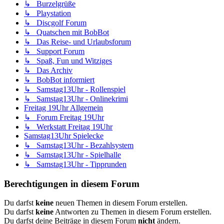
↳ Burzelgrüße
↳ Playstation
↳ Discgolf Forum
↳ Quatschen mit BobBot
↳ Das Reise- und Urlaubsforum
↳ Support Forum
↳ Spaß, Fun und Witziges
↳ Das Archiv
↳ BobBot informiert
↳ Samstag13Uhr - Rollenspiel
↳ Samstag13Uhr - Onlinekrimi
Freitag 19Uhr Allgemein
↳ Forum Freitag 19Uhr
↳ Werkstatt Freitag 19Uhr
Samstag13Uhr Spielecke
↳ Samstag13Uhr - Bezahlsystem
↳ Samstag13Uhr - Spielhalle
↳ Samstag13Uhr - Tipprunden
Berechtigungen in diesem Forum
Du darfst
keine
neuen Themen in diesem Forum erstellen.
Du darfst
keine
Antworten zu Themen in diesem Forum erstellen.
Du darfst deine Beiträge in diesem Forum
nicht
ändern.