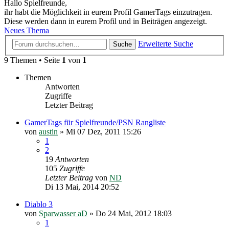
Hallo Spielfreunde,
ihr habt die Möglichkeit in eurem Profil GamerTags einzutragen.
Diese werden dann in eurem Profil und in Beiträgen angezeigt.
Neues Thema
Erweiterte Suche
Suche
9 Themen • Seite
1
von
1
Themen
Antworten
Zugriffe
Letzter Beitrag
GamerTags für Spielfreunde/PSN Rangliste
von
austin
»
Mi 07 Dez, 2011 15:26
1
2
19
Antworten
105
Zugriffe
Letzter Beitrag
von
ND
Di 13 Mai, 2014 20:52
Diablo 3
von
Sparwasser aD
»
Do 24 Mai, 2012 18:03
1