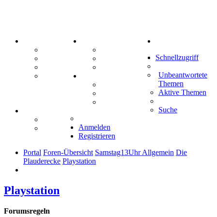
PORTAL
ZEUG
Suche
Forum
Aktienbörse
Schnellzugriff
Webhosting
Treffenübersicht
FAQ
Zitatesammlung
Unbeantwortete
Mastodon
SPIELE
Themen
Kniffel
Aktive Themen
Sudoku
Schiffe versenken
Suche
TIPPSPIEL
Tipprunde
Anmelden
Comunio
Registrieren
Portal
Foren-Übersicht
Samstag13Uhr Allgemein
Die
Plauderecke
Playstation
Playstation
Forumsregeln