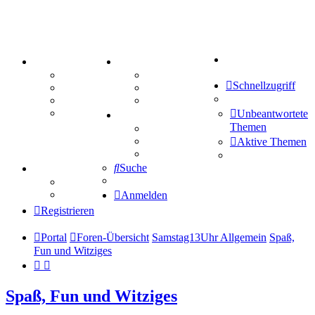
Suche
PORTAL
ZEUG
Forum
Aktienbörse
Schnellzugriff
Webhosting
Treffenübersicht
FAQ
Zitatesammlung
Mastodon
Unbeantwortete
SPIELE
Themen
Kniffel
Sudoku
Aktive Themen
Schiffe versenken
Suche
TIPPSPIEL
Tipprunde
Comunio
Anmelden
Registrieren
Portal
Foren-Übersicht
Samstag13Uhr Allgemein
Spaß,
Fun und Witziges
Spaß, Fun und Witziges