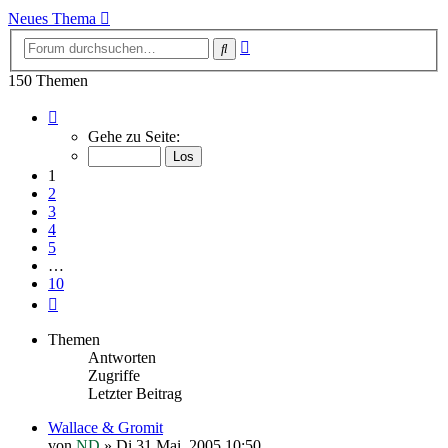
Neues Thema
Erweiterte
Suche
Suche
150 Themen
Seite
1
Gehe zu Seite:
von
10
1
2
3
4
5
…
10
Nächste
Themen
Antworten
Zugriffe
Letzter Beitrag
Wallace & Gromit
von
ND
»
Di 31 Mai, 2005 10:50