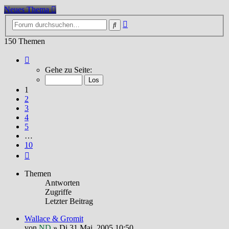
Neues Thema
Erweiterte
Suche
Suche
150 Themen
Seite
1
Gehe zu Seite:
von
10
1
2
3
4
5
…
10
Nächste
Themen
Antworten
Zugriffe
Letzter Beitrag
Wallace & Gromit
von
ND
»
Di 31 Mai, 2005 10:50