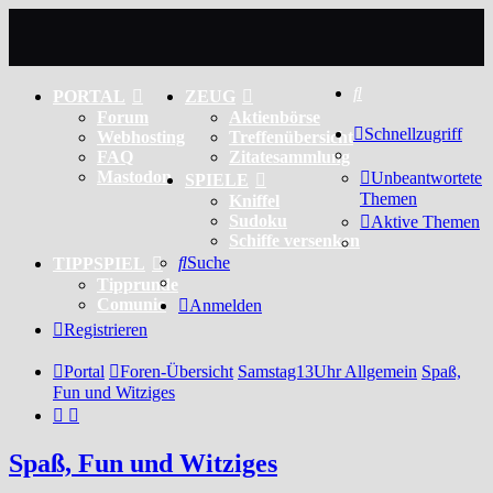
Suche
PORTAL
ZEUG
Forum
Aktienbörse
Schnellzugriff
Webhosting
Treffenübersicht
FAQ
Zitatesammlung
Mastodon
Unbeantwortete
SPIELE
Themen
Kniffel
Sudoku
Aktive Themen
Schiffe versenken
Suche
TIPPSPIEL
Tipprunde
Comunio
Anmelden
Registrieren
Portal
Foren-Übersicht
Samstag13Uhr Allgemein
Spaß,
Fun und Witziges
Spaß, Fun und Witziges