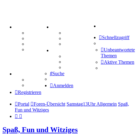
Suche
PORTAL
ZEUG
Forum
Aktienbörse
Schnellzugriff
Webhosting
Treffenübersicht
FAQ
Zitatesammlung
Mastodon
Unbeantwortete
SPIELE
Themen
Kniffel
Sudoku
Aktive Themen
Schiffe versenken
Suche
TIPPSPIEL
Tipprunde
Comunio
Anmelden
Registrieren
Portal
Foren-Übersicht
Samstag13Uhr Allgemein
Spaß,
Fun und Witziges
Spaß, Fun und Witziges