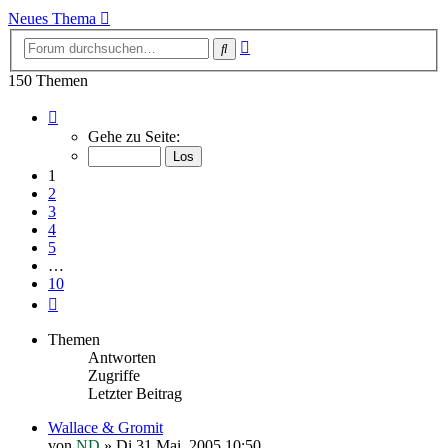
Neues Thema
Erweiterte
Suche
Suche
150 Themen
Seite
1
Gehe zu Seite:
von
10
1
2
3
4
5
…
10
Nächste
Themen
Antworten
Zugriffe
Letzter Beitrag
Wallace & Gromit
von
ND
»
Di 31 Mai, 2005 10:50