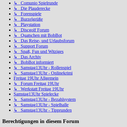
↳ Comunio Spielrunde
↳ Die Plauderecke
↳ Forenspiele
↳ Burzelgrüße
↳ Playstation
↳ Discgolf Forum
↳ Quatschen mit BobBot
↳ Das Reise- und Urlaubsforum
↳ Support Forum
↳ Spaß, Fun und Witziges
↳ Das Archiv
↳ BobBot informiert
↳ Samstag13Uhr - Rollenspiel
↳ Samstag13Uhr - Onlinekrimi
Freitag 19Uhr Allgemein
↳ Forum Freitag 19Uhr
↳ Werkstatt Freitag 19Uhr
Samstag13Uhr Spielecke
↳ Samstag13Uhr - Bezahlsystem
↳ Samstag13Uhr - Spielhalle
↳ Samstag13Uhr - Tipprunden
Berechtigungen in diesem Forum