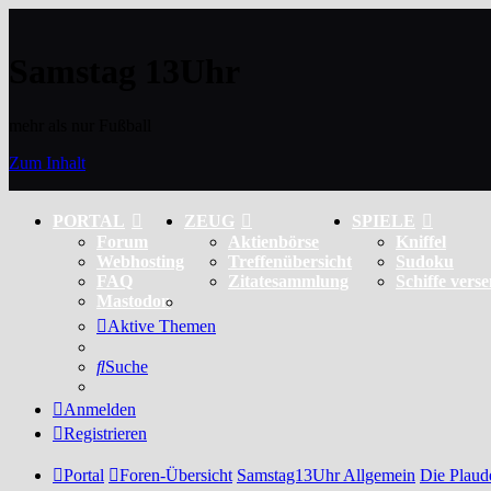
Samstag 13Uhr
mehr als nur Fußball
Zum Inhalt
PORTAL
ZEUG
SPIELE
Forum
Aktienbörse
Kniffel
Webhosting
Treffenübersicht
Sudoku
FAQ
Zitatesammlung
Schiffe vers
Mastodon
Aktive Themen
Suche
Anmelden
Registrieren
Portal
Foren-Übersicht
Samstag13Uhr Allgemein
Die Plaud