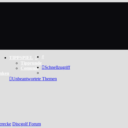
Suche
TIPPSPIEL
Tipprunde
Schnellzugriff
Comunio
enken
Unbeantwortete Themen
erecke
Discgolf Forum