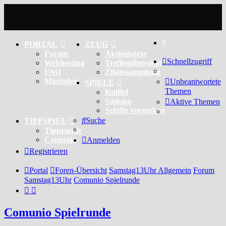
Suche
PORTAL
ZEUG
Forum
Aktienbörse
Schnellzugriff
Webhosting
Treffenübersicht
FAQ
Zitatesammlung
Mastodon
Unbeantwortete
SPIELE
Themen
Kniffel
Sudoku
Aktive Themen
Schiffe versenken
Suche
TIPPSPIEL
Tipprunde
Comunio
Anmelden
Registrieren
Portal
Foren-Übersicht
Samstag13Uhr Allgemein
Forum
Samstag13Uhr
Comunio Spielrunde
Comunio Spielrunde