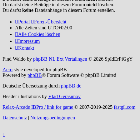
Du darfst deine Beiträge in diesem Forum
nicht
löschen.
Du darfst
keine
Dateianhänge in diesem Forum erstellen.
Portal
Foren-Übersicht
Alle Zeiten sind
UTC+02:00
Alle Cookies löschen
Impressum
Kontakt
Find Waldo by
phpBB NL Ext Vertalingen
© 2026 SpIdErPiGgY
Aero
style developed for phpBB
Powered by
phpBB
® Forum Software © phpBB Limited
Deutsche Übersetzung durch
phpBB.de
Header illustrations by
Vlad Gerasimov
Relax-Arcade IBPro / link for game
© 2007-2019-2025
fastgil.com
Datenschutz
|
Nutzungsbedingungen