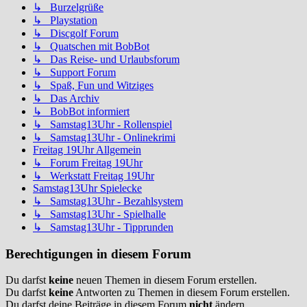
↳ Burzelgrüße
↳ Playstation
↳ Discgolf Forum
↳ Quatschen mit BobBot
↳ Das Reise- und Urlaubsforum
↳ Support Forum
↳ Spaß, Fun und Witziges
↳ Das Archiv
↳ BobBot informiert
↳ Samstag13Uhr - Rollenspiel
↳ Samstag13Uhr - Onlinekrimi
Freitag 19Uhr Allgemein
↳ Forum Freitag 19Uhr
↳ Werkstatt Freitag 19Uhr
Samstag13Uhr Spielecke
↳ Samstag13Uhr - Bezahlsystem
↳ Samstag13Uhr - Spielhalle
↳ Samstag13Uhr - Tipprunden
Berechtigungen in diesem Forum
Du darfst
keine
neuen Themen in diesem Forum erstellen.
Du darfst
keine
Antworten zu Themen in diesem Forum erstellen.
Du darfst deine Beiträge in diesem Forum
nicht
ändern.