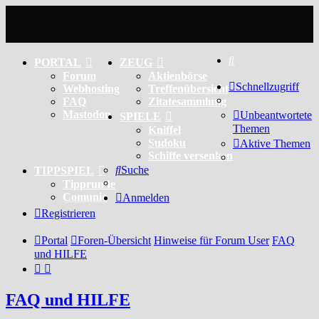
Suche
PORTAL
ZEUG
Forum
Aktienbörse
Schnellzugriff
Webhosting
Treffenübersicht
FAQ
Zitatesammlung
Mastodon
Unbeantwortete
SPIELE
Themen
Kniffel
Sudoku
Aktive Themen
Schiffe versenken
Suche
TIPPSPIEL
Tipprunde
Comunio
Anmelden
Registrieren
Portal
Foren-Übersicht
Hinweise für Forum User
FAQ
und HILFE
FAQ und HILFE