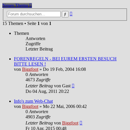
Neues Thema
Erweiterte
Suche
Suche
15 Themen • Seite
1
von
1
Themen
Antworten
Zugriffe
Letzter Beitrag
FORENREGELN - BEI EUREM ERSTEN BESUCH
BITTE LESEN !
von
Biggfoot
»
Do 19 Feb, 2004 16:08
0
Antworten
4673
Zugriffe
Letzter Beitrag
von
Gast
Do 04 Aug, 2011 20:22
Info's zum Web-Chat
von
Biggfoot
»
Mo 22 Mai, 2006 00:42
0
Antworten
4903
Zugriffe
Letzter Beitrag
von
Biggfoot
Fr 10 Apr, 2015 00:48