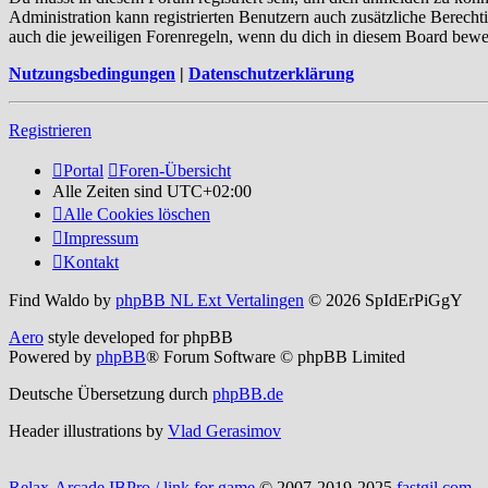
Administration kann registrierten Benutzern auch zusätzliche Berech
auch die jeweiligen Forenregeln, wenn du dich in diesem Board bewe
Nutzungsbedingungen
|
Datenschutzerklärung
Registrieren
Portal
Foren-Übersicht
Alle Zeiten sind
UTC+02:00
Alle Cookies löschen
Impressum
Kontakt
Find Waldo by
phpBB NL Ext Vertalingen
© 2026 SpIdErPiGgY
Aero
style developed for phpBB
Powered by
phpBB
® Forum Software © phpBB Limited
Deutsche Übersetzung durch
phpBB.de
Header illustrations by
Vlad Gerasimov
Relax-Arcade IBPro / link for game
© 2007-2019-2025
fastgil.com