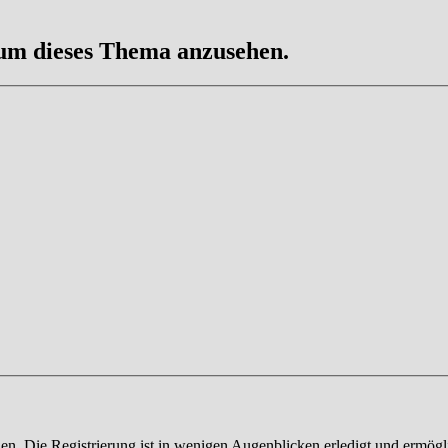
 um dieses Thema anzusehen.
n. Die Registrierung ist in wenigen Augenblicken erledigt und ermögli