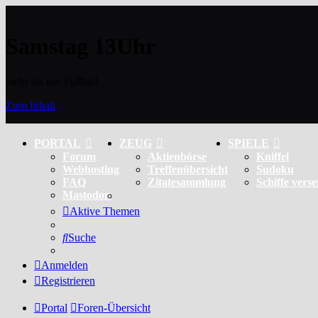
Samstag 13Uhr
mehr als nur Fußball
Zum Inhalt
PORTAL
ZEUG
SPIELE
Forum
Aktienbörse
Kniffel
Webhosting
Treffenübersicht
Sudoku
FAQ
Zitatesammlung
Schiffe vers
Mastodon
Aktive Themen
Suche
Anmelden
Registrieren
Portal
Foren-Übersicht