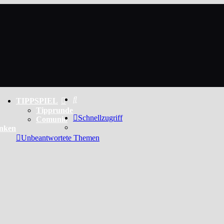
Suche
TIPPSPIEL
Tipprunde
Schnellzugriff
Comunio
enken
Unbeantwortete Themen