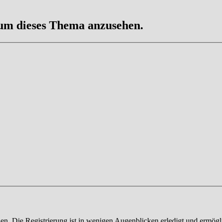
 um dieses Thema anzusehen.
n. Die Registrierung ist in wenigen Augenblicken erledigt und ermögli