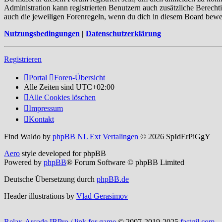
Administration kann registrierten Benutzern auch zusätzliche Berech
auch die jeweiligen Forenregeln, wenn du dich in diesem Board bewe
Nutzungsbedingungen
|
Datenschutzerklärung
Registrieren
Portal
Foren-Übersicht
Alle Zeiten sind
UTC+02:00
Alle Cookies löschen
Impressum
Kontakt
Find Waldo by
phpBB NL Ext Vertalingen
© 2026 SpIdErPiGgY
Aero
style developed for phpBB
Powered by
phpBB
® Forum Software © phpBB Limited
Deutsche Übersetzung durch
phpBB.de
Header illustrations by
Vlad Gerasimov
Relax-Arcade IBPro / link for game
© 2007-2019-2025
fastgil.com