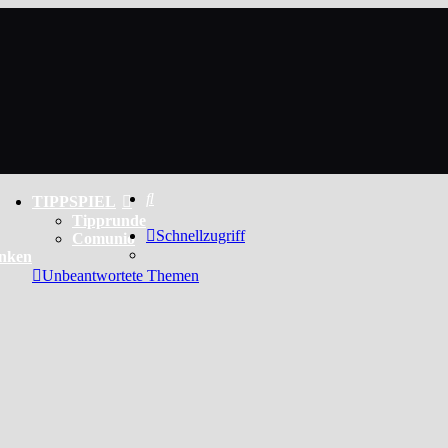
Suche
TIPPSPIEL
Tipprunde
Schnellzugriff
Comunio
enken
Unbeantwortete Themen