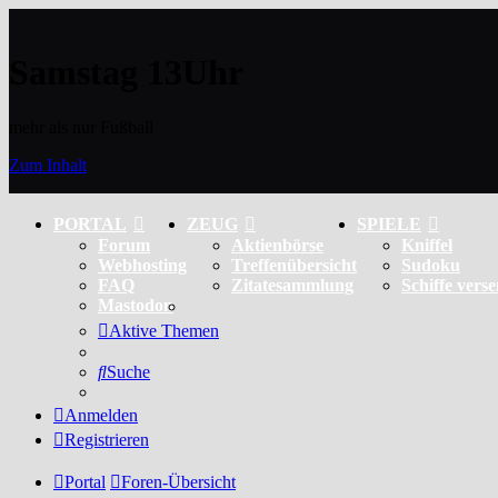
Samstag 13Uhr
mehr als nur Fußball
Zum Inhalt
PORTAL
ZEUG
SPIELE
Forum
Aktienbörse
Kniffel
Webhosting
Treffenübersicht
Sudoku
FAQ
Zitatesammlung
Schiffe vers
Mastodon
Aktive Themen
Suche
Anmelden
Registrieren
Portal
Foren-Übersicht