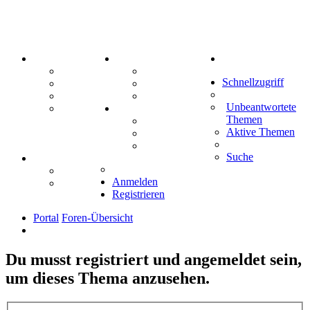
PORTAL
ZEUG
Suche
Forum
Aktienbörse
Schnellzugriff
Webhosting
Treffenübersicht
FAQ
Zitatesammlung
Unbeantwortete
Mastodon
SPIELE
Themen
Kniffel
Aktive Themen
Sudoku
Schiffe versenken
Suche
TIPPSPIEL
Tipprunde
Anmelden
Comunio
Registrieren
Portal
Foren-Übersicht
Du musst registriert und angemeldet sein,
um dieses Thema anzusehen.