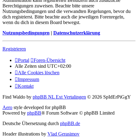
Administration kann registrierten Benutzern auch zusätzliche
Berechtigungen zuweisen. Beachte bitte unsere
Nutzungsbedingungen und die verwandten Regelungen, bevor du
dich registrierst. Bitte beachte auch die jeweiligen Forenregeln,
wenn du dich in diesem Board bewegst.
Nutzungsbedingungen
|
Datenschutzerklärung
Registrieren
Portal
Foren-Übersicht
Alle Zeiten sind
UTC+02:00
Alle Cookies löschen
Impressum
Kontakt
Find Waldo by
phpBB NL Ext Vertalingen
© 2026 SpIdErPiGgY
Aero
style developed for phpBB
Powered by
phpBB
® Forum Software © phpBB Limited
Deutsche Übersetzung durch
phpBB.de
Header illustrations by
Vlad Gerasimov