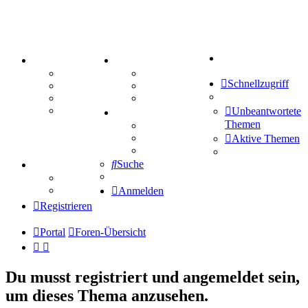
Suche
PORTAL
ZEUG
Forum
Aktienbörse
Schnellzugriff
Webhosting
Treffenübersicht
FAQ
Zitatesammlung
Mastodon
Unbeantwortete
SPIELE
Themen
Kniffel
Sudoku
Aktive Themen
Schiffe versenken
Suche
TIPPSPIEL
Tipprunde
Comunio
Anmelden
Registrieren
Portal
Foren-Übersicht
Du musst registriert und angemeldet sein,
um dieses Thema anzusehen.