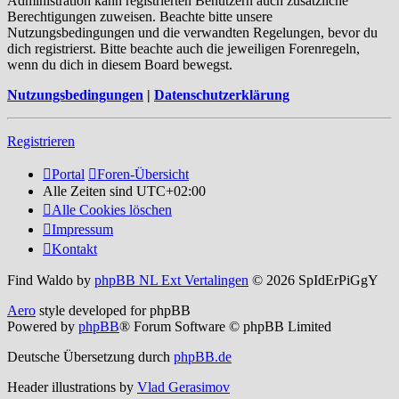
Administration kann registrierten Benutzern auch zusätzliche
Berechtigungen zuweisen. Beachte bitte unsere
Nutzungsbedingungen und die verwandten Regelungen, bevor du
dich registrierst. Bitte beachte auch die jeweiligen Forenregeln,
wenn du dich in diesem Board bewegst.
Nutzungsbedingungen
|
Datenschutzerklärung
Registrieren
Portal
Foren-Übersicht
Alle Zeiten sind
UTC+02:00
Alle Cookies löschen
Impressum
Kontakt
Find Waldo by
phpBB NL Ext Vertalingen
© 2026 SpIdErPiGgY
Aero
style developed for phpBB
Powered by
phpBB
® Forum Software © phpBB Limited
Deutsche Übersetzung durch
phpBB.de
Header illustrations by
Vlad Gerasimov