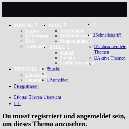
Suche
PORTAL
ZEUG
Forum
Aktienbörse
Schnellzugriff
Webhosting
Treffenübersicht
FAQ
Zitatesammlung
Mastodon
Unbeantwortete
SPIELE
Themen
Kniffel
Sudoku
Aktive Themen
Schiffe versenken
Suche
TIPPSPIEL
Tipprunde
Comunio
Anmelden
Registrieren
Portal
Foren-Übersicht
Du musst registriert und angemeldet sein,
um dieses Thema anzusehen.