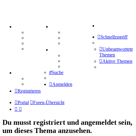
Suche
PORTAL
ZEUG
Forum
Aktienbörse
Schnellzugriff
Webhosting
Treffenübersicht
FAQ
Zitatesammlung
Mastodon
Unbeantwortete
SPIELE
Themen
Kniffel
Sudoku
Aktive Themen
Schiffe versenken
Suche
TIPPSPIEL
Tipprunde
Comunio
Anmelden
Registrieren
Portal
Foren-Übersicht
Du musst registriert und angemeldet sein,
um dieses Thema anzusehen.