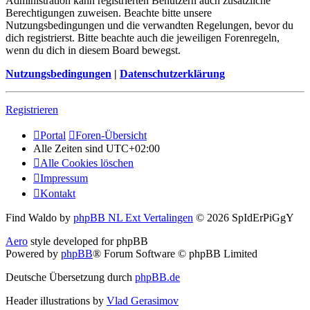
Administration kann registrierten Benutzern auch zusätzliche
Berechtigungen zuweisen. Beachte bitte unsere
Nutzungsbedingungen und die verwandten Regelungen, bevor du
dich registrierst. Bitte beachte auch die jeweiligen Forenregeln,
wenn du dich in diesem Board bewegst.
Nutzungsbedingungen
|
Datenschutzerklärung
Registrieren
Portal
Foren-Übersicht
Alle Zeiten sind
UTC+02:00
Alle Cookies löschen
Impressum
Kontakt
Find Waldo by
phpBB NL Ext Vertalingen
© 2026 SpIdErPiGgY
Aero
style developed for phpBB
Powered by
phpBB
® Forum Software © phpBB Limited
Deutsche Übersetzung durch
phpBB.de
Header illustrations by
Vlad Gerasimov