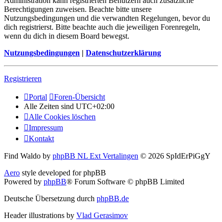
Administration kann registrierten Benutzern auch zusätzliche
Berechtigungen zuweisen. Beachte bitte unsere
Nutzungsbedingungen und die verwandten Regelungen, bevor du
dich registrierst. Bitte beachte auch die jeweiligen Forenregeln,
wenn du dich in diesem Board bewegst.
Nutzungsbedingungen
|
Datenschutzerklärung
Registrieren
Portal
Foren-Übersicht
Alle Zeiten sind
UTC+02:00
Alle Cookies löschen
Impressum
Kontakt
Find Waldo by
phpBB NL Ext Vertalingen
© 2026 SpIdErPiGgY
Aero
style developed for phpBB
Powered by
phpBB
® Forum Software © phpBB Limited
Deutsche Übersetzung durch
phpBB.de
Header illustrations by
Vlad Gerasimov