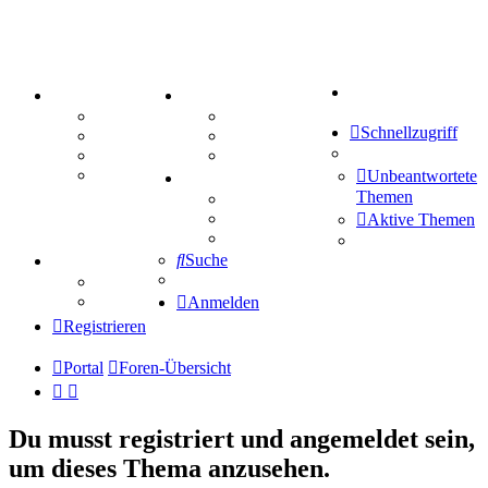
Suche
PORTAL
ZEUG
Forum
Aktienbörse
Schnellzugriff
Webhosting
Treffenübersicht
FAQ
Zitatesammlung
Mastodon
Unbeantwortete
SPIELE
Themen
Kniffel
Sudoku
Aktive Themen
Schiffe versenken
Suche
TIPPSPIEL
Tipprunde
Comunio
Anmelden
Registrieren
Portal
Foren-Übersicht
Du musst registriert und angemeldet sein,
um dieses Thema anzusehen.