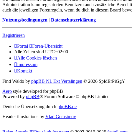
Administration kann registrierten Benutzern auch zusätzliche Berech
auch die jeweiligen Forenregeln, wenn du dich in diesem Board bewe
Nutzungsbedingungen
|
Datenschutzerklärung
Registrieren
Portal
Foren-Übersicht
Alle Zeiten sind
UTC+02:00
Alle Cookies löschen
Impressum
Kontakt
Find Waldo by
phpBB NL Ext Vertalingen
© 2026 SpIdErPiGgY
Aero
style developed for phpBB
Powered by
phpBB
® Forum Software © phpBB Limited
Deutsche Übersetzung durch
phpBB.de
Header illustrations by
Vlad Gerasimov
Relax-Arcade IBPro / link for game
© 2007-2019-2025
fastgil.com