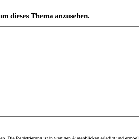
 um dieses Thema anzusehen.
n. Die Registrierung ist in wenigen Augenblicken erledigt und ermögli