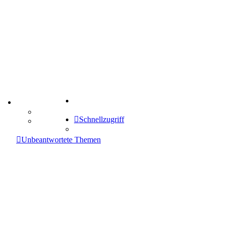
Suche
TIPPSPIEL
Tipprunde
Schnellzugriff
Comunio
enken
Unbeantwortete Themen