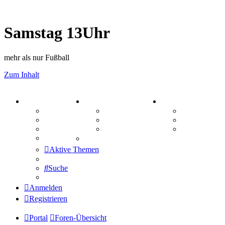
Samstag 13Uhr
mehr als nur Fußball
Zum Inhalt
PORTAL
ZEUG
SPIELE
Forum
Aktienbörse
Kniffel
Webhosting
Treffenübersicht
Sudoku
FAQ
Zitatesammlung
Schiffe vers
Mastodon
Aktive Themen
Suche
Anmelden
Registrieren
Portal
Foren-Übersicht