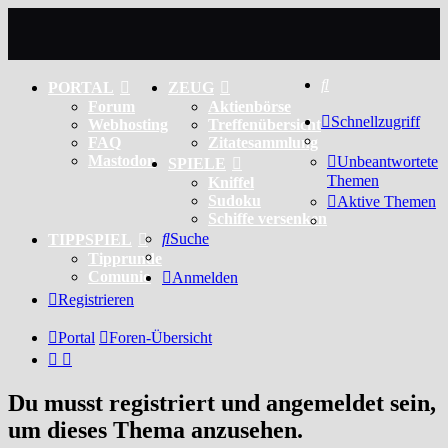
Suche
PORTAL
ZEUG
Forum
Aktienbörse
Schnellzugriff
Webhosting
Treffenübersicht
FAQ
Zitatesammlung
Mastodon
Unbeantwortete
SPIELE
Themen
Kniffel
Sudoku
Aktive Themen
Schiffe versenken
Suche
TIPPSPIEL
Tipprunde
Comunio
Anmelden
Registrieren
Portal
Foren-Übersicht
Du musst registriert und angemeldet sein,
um dieses Thema anzusehen.