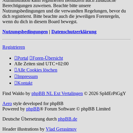
Administration kann registrierten Benutzern auch zusätzliche
Berechtigungen zuweisen. Beachte bitte unsere
Nutzungsbedingungen und die verwandten Regelungen, bevor du
dich registrierst. Bitte beachte auch die jeweiligen Forenregeln,
wenn du dich in diesem Board bewegst.
Nutzungsbedingungen
|
Datenschutzerklärung
Registrieren
Portal
Foren-Übersicht
Alle Zeiten sind
UTC+02:00
Alle Cookies löschen
Impressum
Kontakt
Find Waldo by
phpBB NL Ext Vertalingen
© 2026 SpIdErPiGgY
Aero
style developed for phpBB
Powered by
phpBB
® Forum Software © phpBB Limited
Deutsche Übersetzung durch
phpBB.de
Header illustrations by
Vlad Gerasimov