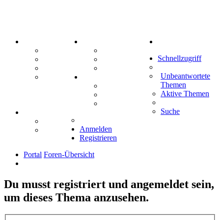
PORTAL
ZEUG
Suche
Forum
Aktienbörse
Schnellzugriff
Webhosting
Treffenübersicht
FAQ
Zitatesammlung
Unbeantwortete
Mastodon
SPIELE
Themen
Kniffel
Aktive Themen
Sudoku
Schiffe versenken
Suche
TIPPSPIEL
Tipprunde
Anmelden
Comunio
Registrieren
Portal
Foren-Übersicht
Du musst registriert und angemeldet sein,
um dieses Thema anzusehen.