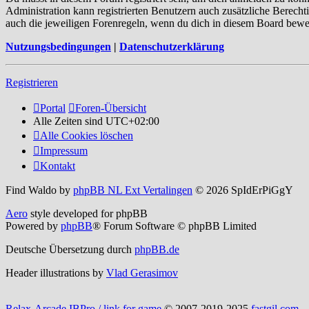
Administration kann registrierten Benutzern auch zusätzliche Berech
auch die jeweiligen Forenregeln, wenn du dich in diesem Board bewe
Nutzungsbedingungen
|
Datenschutzerklärung
Registrieren
Portal
Foren-Übersicht
Alle Zeiten sind
UTC+02:00
Alle Cookies löschen
Impressum
Kontakt
Find Waldo by
phpBB NL Ext Vertalingen
© 2026 SpIdErPiGgY
Aero
style developed for phpBB
Powered by
phpBB
® Forum Software © phpBB Limited
Deutsche Übersetzung durch
phpBB.de
Header illustrations by
Vlad Gerasimov
Relax-Arcade IBPro / link for game
© 2007-2019-2025
fastgil.com