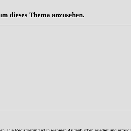
 um dieses Thema anzusehen.
n. Die Registrierung ist in wenigen Augenblicken erledigt und ermögli