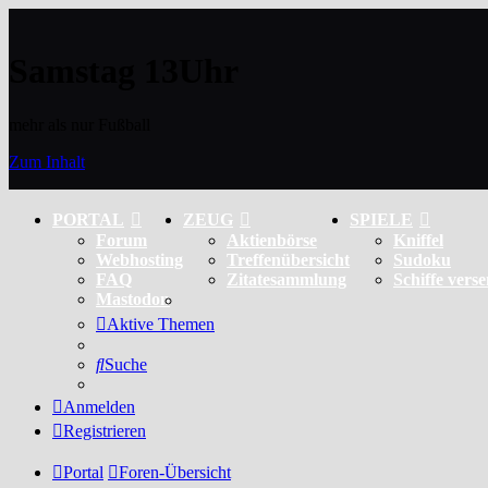
Samstag 13Uhr
mehr als nur Fußball
Zum Inhalt
PORTAL
ZEUG
SPIELE
Forum
Aktienbörse
Kniffel
Webhosting
Treffenübersicht
Sudoku
FAQ
Zitatesammlung
Schiffe vers
Mastodon
Aktive Themen
Suche
Anmelden
Registrieren
Portal
Foren-Übersicht