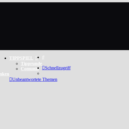
Suche
TIPPSPIEL
Tipprunde
Schnellzugriff
Comunio
enken
Unbeantwortete Themen