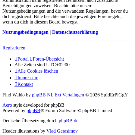
Administration kann registrierten Benutzern auch zusätzliche
Berechtigungen zuweisen. Beachte bitte unsere
Nutzungsbedingungen und die verwandten Regelungen, bevor du
dich registrierst. Bitte beachte auch die jeweiligen Forenregeln,
wenn du dich in diesem Board bewegst.
Nutzungsbedingungen
|
Datenschutzerklärung
Registrieren
Portal
Foren-Übersicht
Alle Zeiten sind
UTC+02:00
Alle Cookies löschen
Impressum
Kontakt
Find Waldo by
phpBB NL Ext Vertalingen
© 2026 SpIdErPiGgY
Aero
style developed for phpBB
Powered by
phpBB
® Forum Software © phpBB Limited
Deutsche Übersetzung durch
phpBB.de
Header illustrations by
Vlad Gerasimov