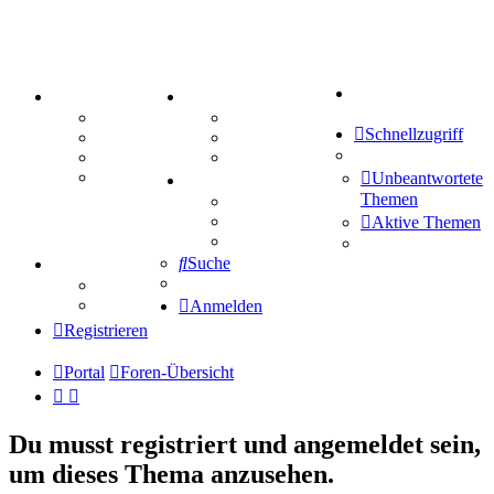
Suche
PORTAL
ZEUG
Forum
Aktienbörse
Schnellzugriff
Webhosting
Treffenübersicht
FAQ
Zitatesammlung
Mastodon
Unbeantwortete
SPIELE
Themen
Kniffel
Sudoku
Aktive Themen
Schiffe versenken
Suche
TIPPSPIEL
Tipprunde
Comunio
Anmelden
Registrieren
Portal
Foren-Übersicht
Du musst registriert und angemeldet sein,
um dieses Thema anzusehen.