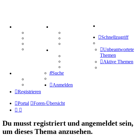
Suche
PORTAL
ZEUG
Forum
Aktienbörse
Schnellzugriff
Webhosting
Treffenübersicht
FAQ
Zitatesammlung
Mastodon
Unbeantwortete
SPIELE
Themen
Kniffel
Sudoku
Aktive Themen
Schiffe versenken
Suche
TIPPSPIEL
Tipprunde
Comunio
Anmelden
Registrieren
Portal
Foren-Übersicht
Du musst registriert und angemeldet sein,
um dieses Thema anzusehen.