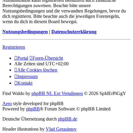
Administration kann registrierten Benutzern auch zusätzliche
Berechtigungen zuweisen. Beachte bitte unsere
Nutzungsbedingungen und die verwandten Regelungen, bevor du
dich registrierst. Bitte beachte auch die jeweiligen Forenregeln,
wenn du dich in diesem Board bewegst.
Nutzungsbedingungen
|
Datenschutzerklärung
Registrieren
Portal
Foren-Übersicht
Alle Zeiten sind
UTC+02:00
Alle Cookies löschen
Impressum
Kontakt
Find Waldo by
phpBB NL Ext Vertalingen
© 2026 SpIdErPiGgY
Aero
style developed for phpBB
Powered by
phpBB
® Forum Software © phpBB Limited
Deutsche Übersetzung durch
phpBB.de
Header illustrations by
Vlad Gerasimov