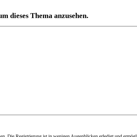
 um dieses Thema anzusehen.
n. Die Registrierung ist in wenigen Augenblicken erledigt und ermögli