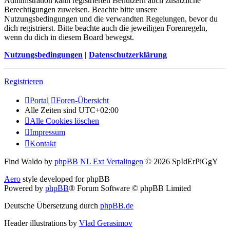
Administration kann registrierten Benutzern auch zusätzliche
Berechtigungen zuweisen. Beachte bitte unsere
Nutzungsbedingungen und die verwandten Regelungen, bevor du
dich registrierst. Bitte beachte auch die jeweiligen Forenregeln,
wenn du dich in diesem Board bewegst.
Nutzungsbedingungen
|
Datenschutzerklärung
Registrieren
Portal
Foren-Übersicht
Alle Zeiten sind
UTC+02:00
Alle Cookies löschen
Impressum
Kontakt
Find Waldo by
phpBB NL Ext Vertalingen
© 2026 SpIdErPiGgY
Aero
style developed for phpBB
Powered by
phpBB
® Forum Software © phpBB Limited
Deutsche Übersetzung durch
phpBB.de
Header illustrations by
Vlad Gerasimov