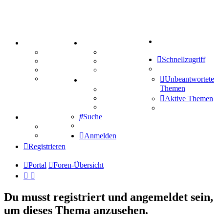
Suche
PORTAL
ZEUG
Forum
Aktienbörse
Schnellzugriff
Webhosting
Treffenübersicht
FAQ
Zitatesammlung
Mastodon
Unbeantwortete
SPIELE
Themen
Kniffel
Sudoku
Aktive Themen
Schiffe versenken
Suche
TIPPSPIEL
Tipprunde
Comunio
Anmelden
Registrieren
Portal
Foren-Übersicht
Du musst registriert und angemeldet sein,
um dieses Thema anzusehen.