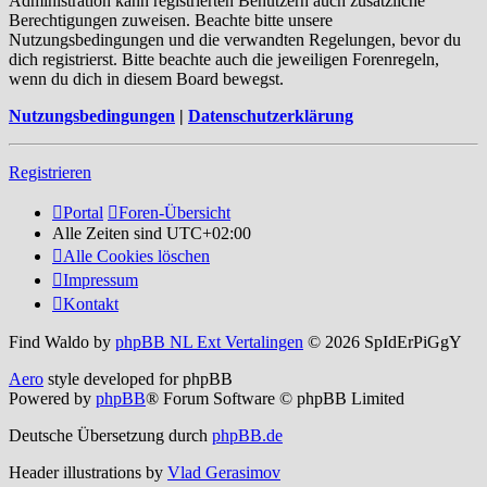
Administration kann registrierten Benutzern auch zusätzliche
Berechtigungen zuweisen. Beachte bitte unsere
Nutzungsbedingungen und die verwandten Regelungen, bevor du
dich registrierst. Bitte beachte auch die jeweiligen Forenregeln,
wenn du dich in diesem Board bewegst.
Nutzungsbedingungen
|
Datenschutzerklärung
Registrieren
Portal
Foren-Übersicht
Alle Zeiten sind
UTC+02:00
Alle Cookies löschen
Impressum
Kontakt
Find Waldo by
phpBB NL Ext Vertalingen
© 2026 SpIdErPiGgY
Aero
style developed for phpBB
Powered by
phpBB
® Forum Software © phpBB Limited
Deutsche Übersetzung durch
phpBB.de
Header illustrations by
Vlad Gerasimov