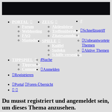
Suche
PORTAL
ZEUG
Forum
Aktienbörse
Schnellzugriff
Webhosting
Treffenübersicht
FAQ
Zitatesammlung
Mastodon
Unbeantwortete
SPIELE
Themen
Kniffel
Sudoku
Aktive Themen
Schiffe versenken
Suche
TIPPSPIEL
Tipprunde
Comunio
Anmelden
Registrieren
Portal
Foren-Übersicht
Du musst registriert und angemeldet sein,
um dieses Thema anzusehen.