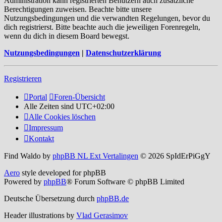
Administration kann registrierten Benutzern auch zusätzliche
Berechtigungen zuweisen. Beachte bitte unsere
Nutzungsbedingungen und die verwandten Regelungen, bevor du
dich registrierst. Bitte beachte auch die jeweiligen Forenregeln,
wenn du dich in diesem Board bewegst.
Nutzungsbedingungen
|
Datenschutzerklärung
Registrieren
Portal
Foren-Übersicht
Alle Zeiten sind
UTC+02:00
Alle Cookies löschen
Impressum
Kontakt
Find Waldo by
phpBB NL Ext Vertalingen
© 2026 SpIdErPiGgY
Aero
style developed for phpBB
Powered by
phpBB
® Forum Software © phpBB Limited
Deutsche Übersetzung durch
phpBB.de
Header illustrations by
Vlad Gerasimov