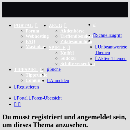
Suche
PORTAL
ZEUG
Forum
Aktienbörse
Schnellzugriff
Webhosting
Treffenübersicht
FAQ
Zitatesammlung
Mastodon
Unbeantwortete
SPIELE
Themen
Kniffel
Sudoku
Aktive Themen
Schiffe versenken
Suche
TIPPSPIEL
Tipprunde
Comunio
Anmelden
Registrieren
Portal
Foren-Übersicht
Du musst registriert und angemeldet sein,
um dieses Thema anzusehen.