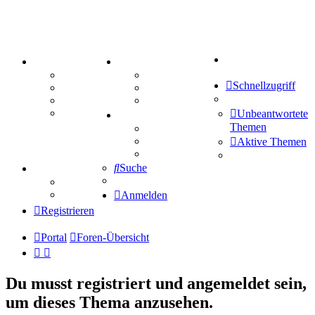
Suche
PORTAL
ZEUG
Forum
Aktienbörse
Schnellzugriff
Webhosting
Treffenübersicht
FAQ
Zitatesammlung
Mastodon
Unbeantwortete
SPIELE
Themen
Kniffel
Sudoku
Aktive Themen
Schiffe versenken
Suche
TIPPSPIEL
Tipprunde
Comunio
Anmelden
Registrieren
Portal
Foren-Übersicht
Du musst registriert und angemeldet sein,
um dieses Thema anzusehen.