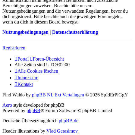
Administration kann registrierten Benutzern auch zusätzliche
Berechtigungen zuweisen. Beachte bitte unsere
Nutzungsbedingungen und die verwandten Regelungen, bevor du
dich registrierst. Bitte beachte auch die jeweiligen Forenregeln,
wenn du dich in diesem Board bewegst.
Nutzungsbedingungen
|
Datenschutzerklärung
Registrieren
Portal
Foren-Übersicht
Alle Zeiten sind
UTC+02:00
Alle Cookies löschen
Impressum
Kontakt
Find Waldo by
phpBB NL Ext Vertalingen
© 2026 SpIdErPiGgY
Aero
style developed for phpBB
Powered by
phpBB
® Forum Software © phpBB Limited
Deutsche Übersetzung durch
phpBB.de
Header illustrations by
Vlad Gerasimov