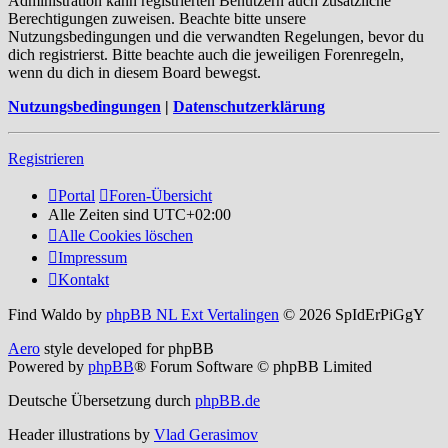
Administration kann registrierten Benutzern auch zusätzliche
Berechtigungen zuweisen. Beachte bitte unsere
Nutzungsbedingungen und die verwandten Regelungen, bevor du
dich registrierst. Bitte beachte auch die jeweiligen Forenregeln,
wenn du dich in diesem Board bewegst.
Nutzungsbedingungen
|
Datenschutzerklärung
Registrieren
Portal
Foren-Übersicht
Alle Zeiten sind
UTC+02:00
Alle Cookies löschen
Impressum
Kontakt
Find Waldo by
phpBB NL Ext Vertalingen
© 2026 SpIdErPiGgY
Aero
style developed for phpBB
Powered by
phpBB
® Forum Software © phpBB Limited
Deutsche Übersetzung durch
phpBB.de
Header illustrations by
Vlad Gerasimov