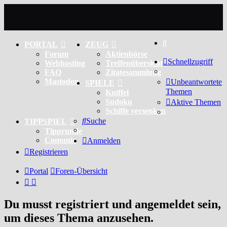
Suche
PORTAL
ZEUG
Forum
Aktienbörse
Schnellzugriff
Webhosting
Treffenübersicht
FAQ
Zitatesammlung
Mastodon
Unbeantwortete
SPIELE
Themen
Kniffel
Sudoku
Aktive Themen
Schiffe versenken
Suche
TIPPSPIEL
Tipprunde
Comunio
Anmelden
Registrieren
Portal
Foren-Übersicht
Du musst registriert und angemeldet sein,
um dieses Thema anzusehen.